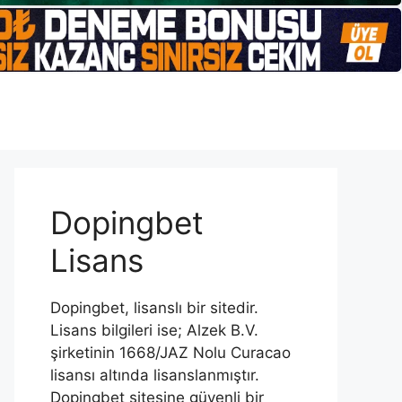
Dopingbet
Lisans
Dopingbet, lisanslı bir sitedir.
Lisans bilgileri ise; Alzek B.V.
şirketinin 1668/JAZ Nolu Curacao
lisansı altında lisanslanmıştır.
Dopingbet sitesine güvenli bir