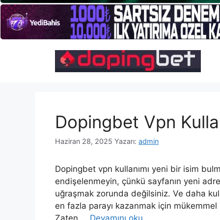
İçeriğe
atla
Dopingbet Vpn Kulla
Haziran 28, 2025
Yazarı:
admin
Dopingbet vpn kullanımı yeni bir isim bulm
endişelenmeyin, çünkü sayfanın yeni adre
uğraşmak zorunda değilsiniz. Ve daha kull
en fazla parayı kazanmak için mükemmel bir
Zaten …
Devamını oku…