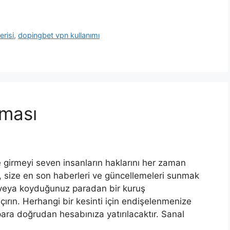
erisi
,
dopingbet vpn kullanımı
ması
girmeyi seven insanların haklarını her zaman
, size en son haberleri ve güncellemeleri sunmak
n veya koyduğunuz paradan bir kuruş
ırın. Herhangi bir kesinti için endişelenmenize
ara doğrudan hesabınıza yatırılacaktır. Sanal