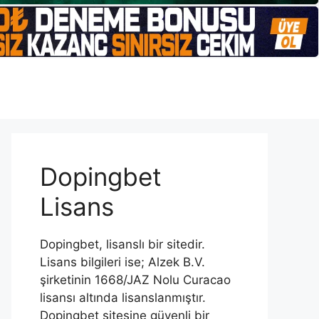
Dopingbet
Lisans
Dopingbet, lisanslı bir sitedir.
Lisans bilgileri ise; Alzek B.V.
şirketinin 1668/JAZ Nolu Curacao
lisansı altında lisanslanmıştır.
Dopingbet sitesine güvenli bir