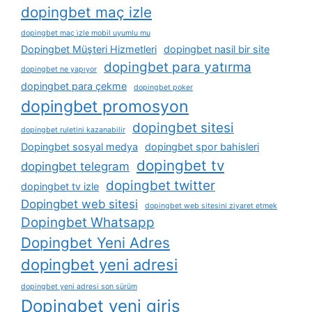
dopingbet maç izle
dopingbet maç i̇zle mobil uyumlu mu
Dopingbet Müşteri Hizmetleri
dopingbet nasil bir site
dopingbet para yatırma
dopingbet ne yapıyor
dopingbet para çekme
dopingbet poker
dopingbet promosyon
dopingbet sitesi
dopingbet ruletini kazanabilir
Dopingbet sosyal medya
dopingbet spor bahisleri
dopingbet tv
dopingbet telegram
dopingbet twitter
dopingbet tv izle
Dopingbet web sitesi
dopingbet web sitesini ziyaret etmek
Dopingbet Whatsapp
Dopingbet Yeni Adres
dopingbet yeni adresi
dopingbet yeni adresi son sürüm
Dopingbet yeni giriş