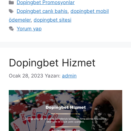
Kategoriler
Dopingbet Promosyonlar
Etiketler
Dopingbet canlı bahis
,
dopingbet mobil
ödemeler
,
dopingbet sitesi
Yorum yap
Dopingbet Hizmet
Ocak 28, 2023
Yazarı:
admin