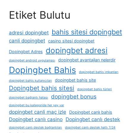
Etiket Bulutu
bahis sitesi dopingbet
adresi dopingbet
canli dopingbet
casino sitesi dopingbet
dopingbet adresi
Dopingbet Adres
dopingbet avantajları nelerdir
dopingbet android uygulaması
Dopingbet Bahis
dopingbet bahis i̇mkanları
dopingbet bahis site
dopingbet bahis kullanıcıları
Dopingbet bahis sitesi
dopingbet bahis türleri
dopingbet bonus
dopingbet bağlantı hatası
dopingbet bu kategoride her şey var
dopingbet canli maç izle
Dopingbet canlı bahis
Dopingbet canlı casino
Dopingbet canlı destek
dopingbet canlı destek bağlantıları
dopingbet canlı destek hattı 7/24