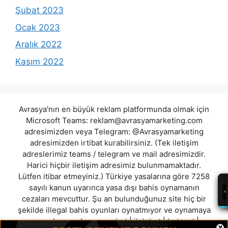
Şubat 2023
Ocak 2023
Aralık 2022
Kasım 2022
Avrasya'nın en büyük reklam platformunda olmak için
Microsoft Teams:
reklam@avrasyamarketing.com
adresimizden veya Telegram: @Avrasyamarketing
adresimizden irtibat kurabilirsiniz. (Tek iletişim
adreslerimiz teams / telegram ve mail adresimizdir.
Harici hiçbir iletişim adresimiz bulunmamaktadır.
Lütfen itibar etmeyiniz.) Türkiye yasalarına göre 7258
sayılı kanun uyarınca yasa dışı bahis oynamanın
cezaları mevcuttur. Şu an bulunduğunuz site hiç bir
şekilde illegal bahis oyunları oynatmıyor ve oynamaya
aracı olmuyordur.
venusbet
|
ilelebet
|
betcool
|
×