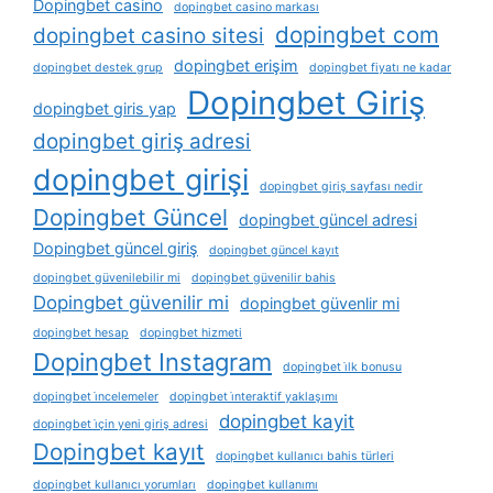
Dopingbet casino
dopingbet casino markası
dopingbet com
dopingbet casino sitesi
dopingbet erişim
dopingbet destek grup
dopingbet fiyatı ne kadar
Dopingbet Giriş
dopingbet giris yap
dopingbet giriş adresi
dopingbet girişi
dopingbet giriş sayfası nedir
Dopingbet Güncel
dopingbet güncel adresi
Dopingbet güncel giriş
dopingbet güncel kayıt
dopingbet güvenilebilir mi
dopingbet güvenilir bahis
Dopingbet güvenilir mi
dopingbet güvenlir mi
dopingbet hesap
dopingbet hizmeti
Dopingbet Instagram
dopingbet i̇lk bonusu
dopingbet i̇ncelemeler
dopingbet i̇nteraktif yaklaşımı
dopingbet kayit
dopingbet i̇çin yeni giriş adresi
Dopingbet kayıt
dopingbet kullanıcı bahis türleri
dopingbet kullanıcı yorumları
dopingbet kullanımı