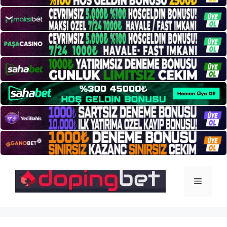
İçeriğe
atla
Menü