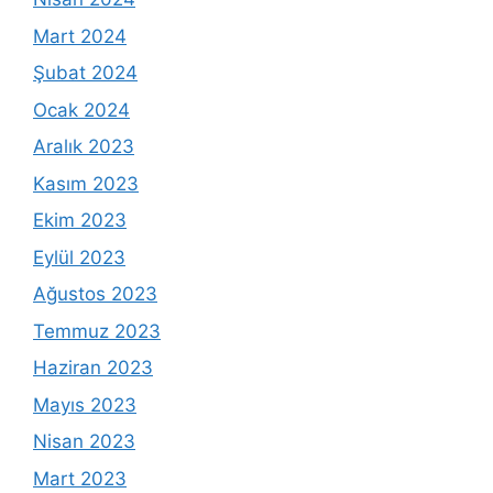
Mart 2024
Şubat 2024
Ocak 2024
Aralık 2023
Kasım 2023
Ekim 2023
Eylül 2023
Ağustos 2023
Temmuz 2023
Haziran 2023
Mayıs 2023
Nisan 2023
Mart 2023