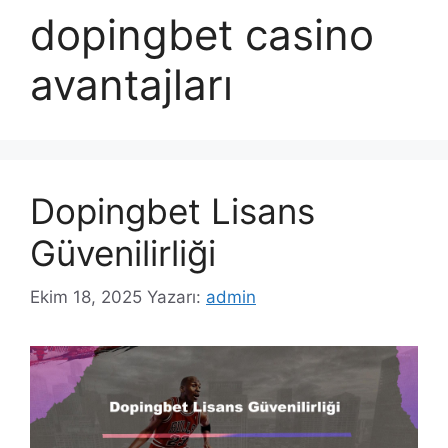
dopingbet casino
avantajları
Dopingbet Lisans
Güvenilirliği
Ekim 18, 2025
Yazarı:
admin