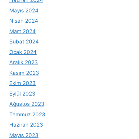
Haziran 2024
Mayıs 2024
Nisan 2024
Mart 2024
Şubat 2024
Ocak 2024
Aralık 2023
Kasım 2023
Ekim 2023
Eylül 2023
Ağustos 2023
Temmuz 2023
Haziran 2023
Mayıs 2023