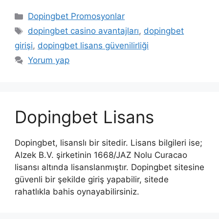
Kategoriler
Dopingbet Promosyonlar
Etiketler
dopingbet casino avantajları
,
dopingbet
girişi
,
dopingbet lisans güvenilirliği
Yorum yap
Dopingbet Lisans
Dopingbet, lisanslı bir sitedir. Lisans bilgileri ise;
Alzek B.V. şirketinin 1668/JAZ Nolu Curacao
lisansı altında lisanslanmıştır. Dopingbet sitesine
güvenli bir şekilde giriş yapabilir, sitede
rahatlıkla bahis oynayabilirsiniz.