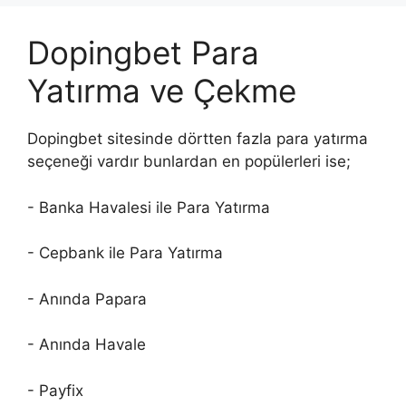
Dopingbet Para
Yatırma ve Çekme
Dopingbet sitesinde dörtten fazla para yatırma
seçeneği vardır bunlardan en popülerleri ise;
- Banka Havalesi ile Para Yatırma
- Cepbank ile Para Yatırma
- Anında Papara
- Anında Havale
- Payfix