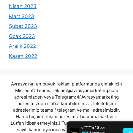
Nisan 2023
Mart 2023
Şubat 2023
Ocak 2023
Aralık 2022
Kasım 2022
Avrasya'nın en büyük reklam platformunda olmak için
Microsoft Teams:
reklam@avrasyamarketing.com
adresimizden veya Telegram: @Avrasyamarketing
adresimizden irtibat kurabilirsiniz. (Tek iletişim
adreslerimiz teams / telegram ve mail adresimizdir.
Harici hiçbir iletişim adresimiz bulunmamaktadır.
Lütfen itibar etmeyiniz.) Türkiye yasalarına göre 7258
sayılı kanun uyarınca yasa dışı bahis oynamanın