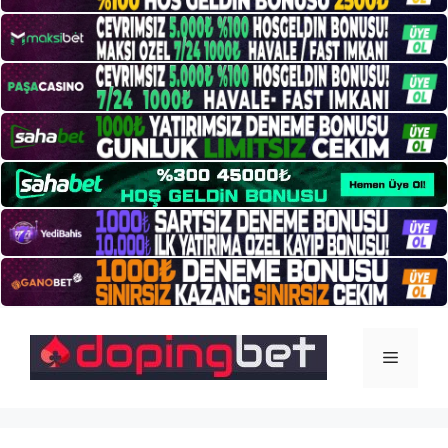
İçeriğe
atla
Menü