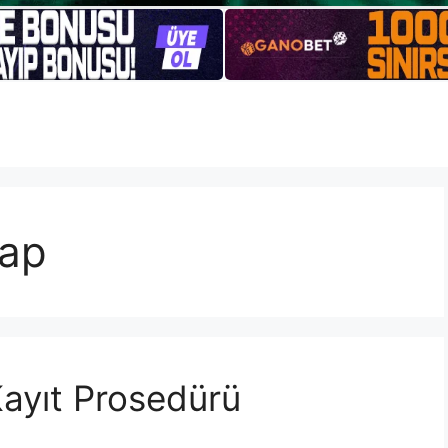
yap
Kayıt Prosedürü