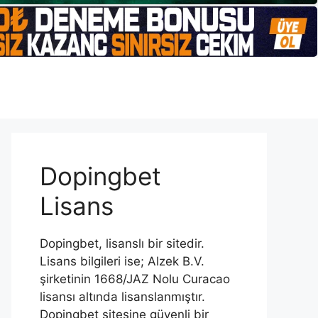
Dopingbet
Lisans
Dopingbet, lisanslı bir sitedir.
Lisans bilgileri ise; Alzek B.V.
şirketinin 1668/JAZ Nolu Curacao
lisansı altında lisanslanmıştır.
Dopingbet sitesine güvenli bir