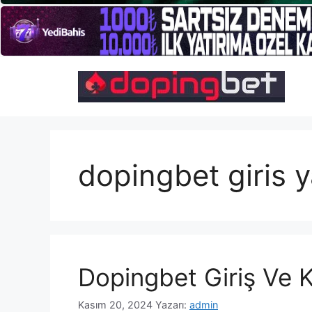
İçeriğe
atla
dopingbet giris 
Dopingbet Giriş Ve 
Kasım 20, 2024
Yazarı:
admin