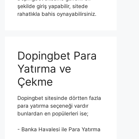
şekilde giriş yapabilir, sitede
rahatlıkla bahis oynayabilirsiniz.
Dopingbet Para
Yatırma ve
Çekme
Dopingbet sitesinde dörtten fazla
para yatırma seçeneği vardır
bunlardan en popülerleri ise;
- Banka Havalesi ile Para Yatırma