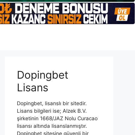
Dopingbet
Lisans
Dopingbet, lisanslı bir sitedir.
Lisans bilgileri ise; Alzek B.V.
şirketinin 1668/JAZ Nolu Curacao
lisansı altında lisanslanmıştır.
Dopingbet sitesine güvenli bir