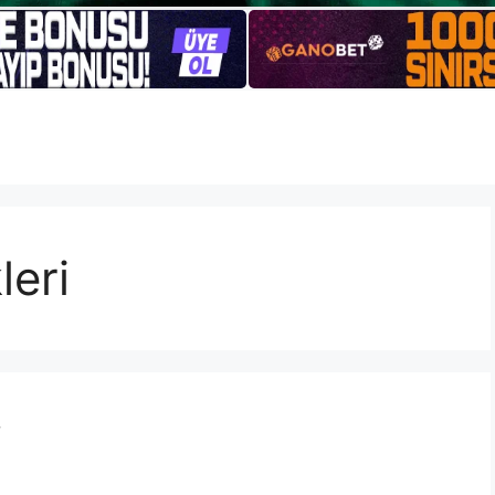
leri
i