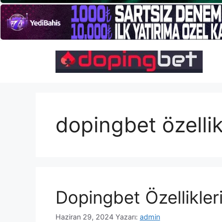
İçeriğe
atla
dopingbet özellik
Dopingbet Özellikler
Haziran 29, 2024
Yazarı:
admin