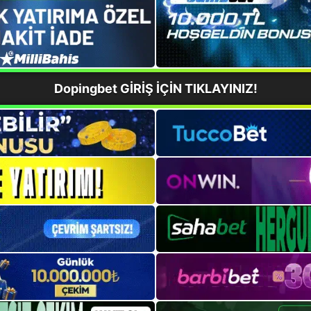
Dopingbet GİRİŞ İÇİN TIKLAYINIZ!