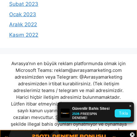
Şubat 2023
Ocak 2023
Aralık 2022
Kasım 2022
Avrasya'nın en büyük reklam platformunda olmak için
Microsoft Teams:
reklam@avrasyamarketing.com
adresimizden veya Telegram: @Avrasyamarketing
adresimizden irtibat kurabilirsiniz. (Tek iletişim
adreslerimiz teams / telegram ve mail adresimizdir.
Harici hiçbir iletişim adresimiz bulunmamaktadır.
Lütfen itibar etmeyiniz.) Türkiye yasalarına göre 7258
sayılı kanun uyarınca yasa dışı bahis oynamanın
cezaları mevcuttur. Şu an bulunduğunuz site hiç bir
şekilde illegal bahis oyunları oynatmıyor ve oynamaya
aracı olmuyordur.
venusbet
|
ilelebet
|
betcool
|
×