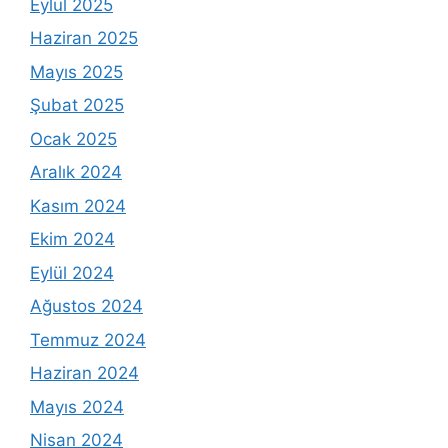
Eylül 2025
Haziran 2025
Mayıs 2025
Şubat 2025
Ocak 2025
Aralık 2024
Kasım 2024
Ekim 2024
Eylül 2024
Ağustos 2024
Temmuz 2024
Haziran 2024
Mayıs 2024
Nisan 2024