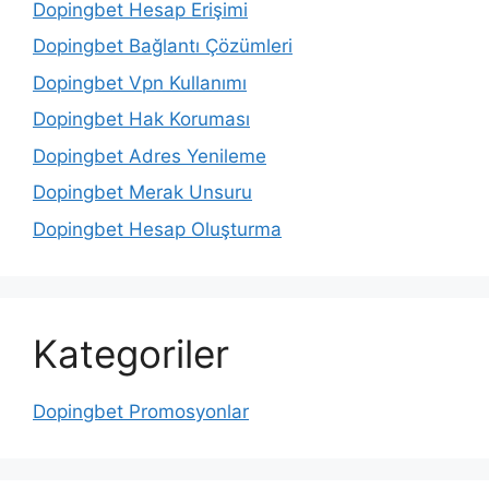
Dopingbet Hesap Erişimi
Dopingbet Bağlantı Çözümleri
Dopingbet Vpn Kullanımı
Dopingbet Hak Koruması
Dopingbet Adres Yenileme
Dopingbet Merak Unsuru
Dopingbet Hesap Oluşturma
Kategoriler
Dopingbet Promosyonlar