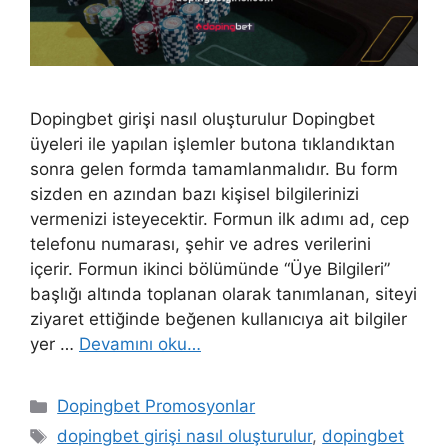
Dopingbet girişi nasıl oluşturulur Dopingbet
üyeleri ile yapılan işlemler butona tıklandıktan
sonra gelen formda tamamlanmalıdır. Bu form
sizden en azından bazı kişisel bilgilerinizi
vermenizi isteyecektir. Formun ilk adımı ad, cep
telefonu numarası, şehir ve adres verilerini
içerir. Formun ikinci bölümünde “Üye Bilgileri”
başlığı altında toplanan olarak tanımlanan, siteyi
ziyaret ettiğinde beğenen kullanıcıya ait bilgiler
yer …
Devamını oku…
Kategoriler
Dopingbet Promosyonlar
Etiketler
dopingbet girişi nasıl oluşturulur
,
dopingbet