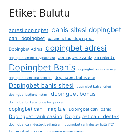
Etiket Bulutu
bahis sitesi dopingbet
adresi dopingbet
canli dopingbet
casino sitesi dopingbet
dopingbet adresi
Dopingbet Adres
dopingbet avantajları nelerdir
dopingbet android uygulaması
Dopingbet Bahis
dopingbet bahis i̇mkanları
dopingbet bahis site
dopingbet bahis kullanıcıları
Dopingbet bahis sitesi
dopingbet bahis türleri
dopingbet bonus
dopingbet bağlantı hatası
dopingbet bu kategoride her şey var
dopingbet canli maç izle
Dopingbet canlı bahis
Dopingbet canlı casino
Dopingbet canlı destek
dopingbet canlı destek bağlantıları
dopingbet canlı destek hattı 7/24
Dopingbet casino
dopingbet casino markası