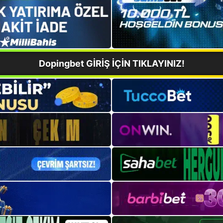
Dopingbet GİRİŞ İÇİN TIKLAYINIZ!