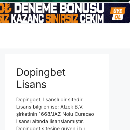
Dopingbet
Lisans
Dopingbet, lisanslı bir sitedir.
Lisans bilgileri ise; Alzek B.V.
şirketinin 1668/JAZ Nolu Curacao
lisansı altında lisanslanmıştır.
Dopingbet sitesine güvenli bir