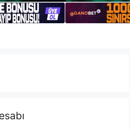
esabı