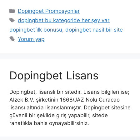
Kategoriler
Dopingbet Promosyonlar
Etiketler
dopingbet bu kategoride her şey var
,
dopingbet i̇lk bonusu
,
dopingbet nasil bir site
Yorum yap
Dopingbet Lisans
Dopingbet, lisanslı bir sitedir. Lisans bilgileri ise;
Alzek B.V. şirketinin 1668/JAZ Nolu Curacao
lisansı altında lisanslanmıştır. Dopingbet sitesine
güvenli bir şekilde giriş yapabilir, sitede
rahatlıkla bahis oynayabilirsiniz.