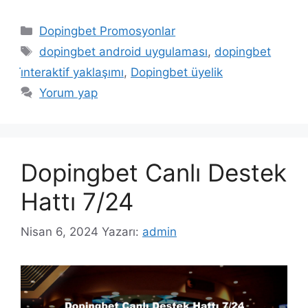
Kategoriler
Dopingbet Promosyonlar
Etiketler
dopingbet android uygulaması
,
dopingbet
i̇nteraktif yaklaşımı
,
Dopingbet üyelik
Yorum yap
Dopingbet Canlı Destek
Hattı 7/24
Nisan 6, 2024
Yazarı:
admin