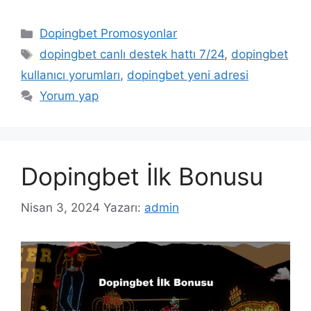
Kategoriler
Dopingbet Promosyonlar
Etiketler
dopingbet canlı destek hattı 7/24
,
dopingbet
kullanıcı yorumları
,
dopingbet yeni adresi
Yorum yap
Dopingbet İlk Bonusu
Nisan 3, 2024
Yazarı:
admin