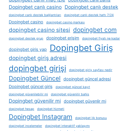
Dopingbet canlı casino
Dopingbet canlı destek
dopingbet canlı destek bağlantıları
dopingbet canlı destek hattı 7/24
Dopingbet casino
dopingbet casino markası
dopingbet com
dopingbet casino sitesi
dopingbet erişim
dopingbet destek grup
dopingbet fiyatı ne kadar
Dopingbet Giriş
dopingbet giris yap
dopingbet giriş adresi
dopingbet girişi
dopingbet giriş sayfası nedir
Dopingbet Güncel
dopingbet güncel adresi
Dopingbet güncel giriş
dopingbet güncel kayıt
dopingbet güvenilebilir mi
dopingbet güvenilir bahis
Dopingbet güvenilir mi
dopingbet güvenlir mi
dopingbet hesap
dopingbet hizmeti
Dopingbet Instagram
dopingbet i̇lk bonusu
dopingbet i̇ncelemeler
dopingbet i̇nteraktif yaklaşımı