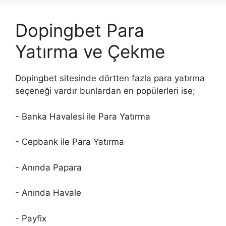
Dopingbet Para
Yatırma ve Çekme
Dopingbet sitesinde dörtten fazla para yatırma
seçeneği vardır bunlardan en popülerleri ise;
- Banka Havalesi ile Para Yatırma
- Cepbank ile Para Yatırma
- Anında Papara
- Anında Havale
- Payfix