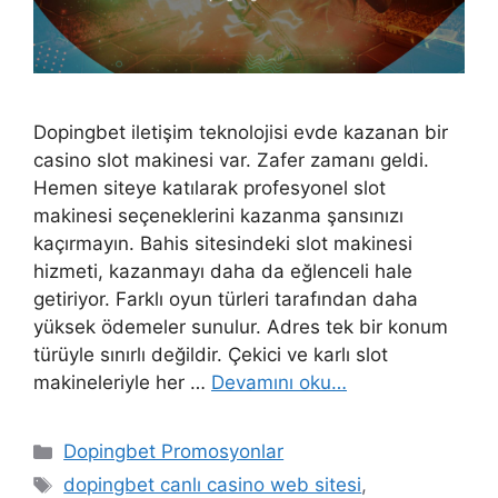
Dopingbet iletişim teknolojisi evde kazanan bir
casino slot makinesi var. Zafer zamanı geldi.
Hemen siteye katılarak profesyonel slot
makinesi seçeneklerini kazanma şansınızı
kaçırmayın. Bahis sitesindeki slot makinesi
hizmeti, kazanmayı daha da eğlenceli hale
getiriyor. Farklı oyun türleri tarafından daha
yüksek ödemeler sunulur. Adres tek bir konum
türüyle sınırlı değildir. Çekici ve karlı slot
makineleriyle her …
Devamını oku…
Kategoriler
Dopingbet Promosyonlar
Etiketler
dopingbet canlı casino web sitesi
,