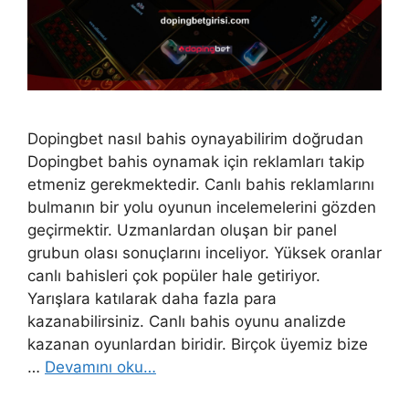
Dopingbet nasıl bahis oynayabilirim doğrudan
Dopingbet bahis oynamak için reklamları takip
etmeniz gerekmektedir. Canlı bahis reklamlarını
bulmanın bir yolu oyunun incelemelerini gözden
geçirmektir. Uzmanlardan oluşan bir panel
grubun olası sonuçlarını inceliyor. Yüksek oranlar
canlı bahisleri çok popüler hale getiriyor.
Yarışlara katılarak daha fazla para
kazanabilirsiniz. Canlı bahis oyunu analizde
kazanan oyunlardan biridir. Birçok üyemiz bize
…
Devamını oku…