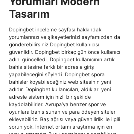
Yorumları Modern
Tasarım
Dopingbet inceleme sayfası hakkındaki
yorumlarınızı ve şikayetlerinizi sayfamızdan da
gönderebilirsiniz.Dopingbet kullanıcısı
güvenlidir. Dopingbet birkaç gün önce kullanıcı
adını güncelledi. Dopingbet kullanıcının artık
bahis sitesine farklı bir adresle giriş
yapabileceğini söyledi. Dopingbet spora
bahisler koyabileceğiniz web sitesinin yeni
adıdır. Dopingbet kullanıcıları, aldıkları yeni
adresle sistem için hızlı bir şekilde
kaydolabilirler. Avrupa’ya benzer spor ve
oyunlara bahis sunan ve para ödeyen siteler
ekleyebiliriz. Baş ağrısı veya güvenilirlik ile ilgili
sorun yok. İnternet ortamı araştırma için en