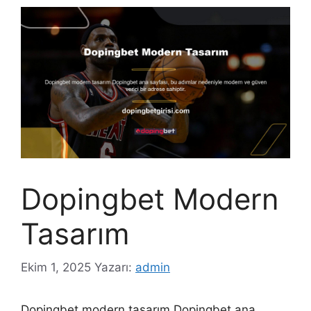
Dopingbet Modern
Tasarım
Ekim 1, 2025
Yazarı:
admin
Dopingbet modern tasarım Dopingbet ana