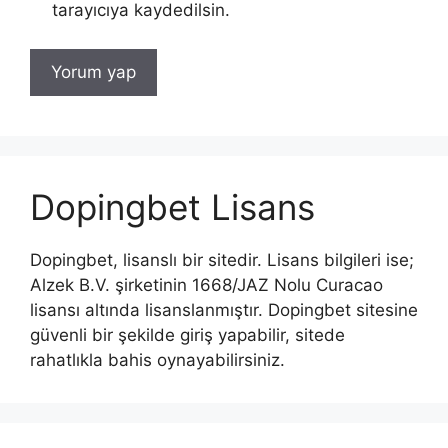
tarayıcıya kaydedilsin.
Dopingbet Lisans
Dopingbet, lisanslı bir sitedir. Lisans bilgileri ise;
Alzek B.V. şirketinin 1668/JAZ Nolu Curacao
lisansı altında lisanslanmıştır. Dopingbet sitesine
güvenli bir şekilde giriş yapabilir, sitede
rahatlıkla bahis oynayabilirsiniz.