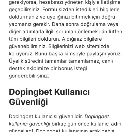
gerekiyorsa, hesabınızı yöneten kişiyle iletişime
geçebilirsiniz. Formu sizden istedikleri bilgilerle
doldurmanız ve üyeliğinizi bitirmek için doğru
yapmanız gerekir. Daha sonra doğrulama veya
diğer adımlarla ilgili sorunları önlemek için lütfen
tüm bilgileri doldurun. Aldığınız bilgilere
güvenebilirsiniz. Bilgilerinizi web sitemizde
koruyoruz. Bunu başka kimseyle paylaşmıyoruz.
Üyelik sürecini tamamlar tamamlamaz, canlı
destek ekibimize bir bonus isteği
gönderebilirsiniz.
Dopingbet Kullanıcı
Güvenliği
Dopingbet kullanıcısı güvenlidir.
Dopingbet
kullanıcı güvenliği
birkaç gün önce kullanıcı adını
güncelledi. Dopingbet kullanıcının artık bahis