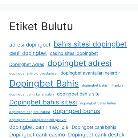
Etiket Bulutu
bahis sitesi dopingbet
adresi dopingbet
canli dopingbet
casino sitesi dopingbet
dopingbet adresi
Dopingbet Adres
dopingbet avantajları nelerdir
dopingbet android uygulaması
Dopingbet Bahis
dopingbet bahis i̇mkanları
dopingbet bahis site
dopingbet bahis kullanıcıları
Dopingbet bahis sitesi
dopingbet bahis türleri
dopingbet bonus
dopingbet bağlantı hatası
dopingbet bu kategoride her şey var
dopingbet canli maç izle
Dopingbet canlı bahis
Dopingbet canlı casino
Dopingbet canlı destek