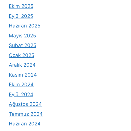
Ekim 2025
Eylül 2025
Haziran 2025
Mayıs 2025
Şubat 2025
Ocak 2025
Aralık 2024
Kasım 2024
Ekim 2024
Eylül 2024
Ağustos 2024
Temmuz 2024
Haziran 2024