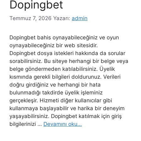
Dopingbet
Temmuz 7, 2026
Yazarı:
admin
Dopingbet bahis oynayabileceğiniz ve oyun
oynayabileceğiniz bir web sitesidir.
Dopingbet dosya istekleri hakkında da sorular
sorabilirsiniz. Bu siteye herhangi bir belge veya
belge göndermeden katılabilirsiniz. Üyelik
kısmında gerekli bilgileri doldurunuz. Verileri
doğru girdiğiniz ve herhangi bir hata
bulunmadığı takdirde üyelik işleminiz
gerçekleşir. Hizmeti diğer kullanıcılar gibi
kullanmaya başlayabilir ve harika bir deneyim
yaşayabilirsiniz. Dopingbet katılmak için giriş
bilgilerinizi …
Devamını oku…