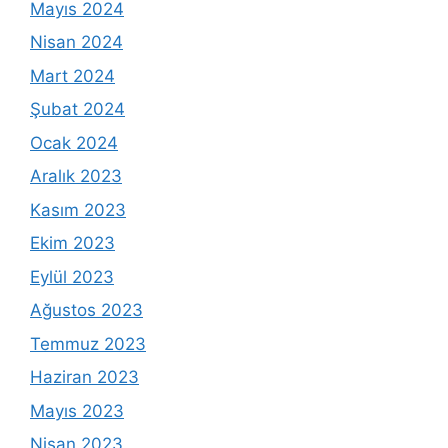
Mayıs 2024
Nisan 2024
Mart 2024
Şubat 2024
Ocak 2024
Aralık 2023
Kasım 2023
Ekim 2023
Eylül 2023
Ağustos 2023
Temmuz 2023
Haziran 2023
Mayıs 2023
Nisan 2023