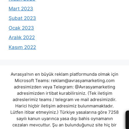
Mart 2023
Şubat 2023
Ocak 2023
Aralık 2022
Kasım 2022
Avrasya'nın en büyük reklam platformunda olmak için
Microsoft Teams:
reklam@avrasyamarketing.com
adresimizden veya Telegram: @Avrasyamarketing
adresimizden irtibat kurabilirsiniz. (Tek iletişim
adreslerimiz teams / telegram ve mail adresimizdir.
Harici hiçbir iletişim adresimiz bulunmamaktadır.
Lütfen itibar etmeyiniz.) Türkiye yasalarına göre 7258
sayılı kanun uyarınca yasa dışı bahis oynamanın
cezaları mevcuttur. Şu an bulunduğunuz site hiç bir