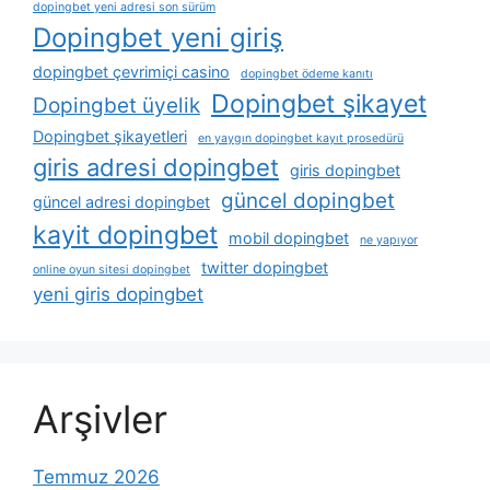
dopingbet yeni adresi son sürüm
Dopingbet yeni giriş
dopingbet çevrimiçi casino
dopingbet ödeme kanıtı
Dopingbet şikayet
Dopingbet üyelik
Dopingbet şikayetleri
en yaygın dopingbet kayıt prosedürü
giris adresi dopingbet
giris dopingbet
güncel dopingbet
güncel adresi dopingbet
kayit dopingbet
mobil dopingbet
ne yapıyor
twitter dopingbet
online oyun sitesi dopingbet
yeni giris dopingbet
Arşivler
Temmuz 2026