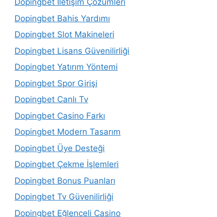
Dopingbet İletişim Çözümleri
Dopingbet Bahis Yardımı
Dopingbet Slot Makineleri
Dopingbet Lisans Güvenilirliği
Dopingbet Yatırım Yöntemi
Dopingbet Spor Girişi
Dopingbet Canlı Tv
Dopingbet Casino Farkı
Dopingbet Modern Tasarım
Dopingbet Üye Desteği
Dopingbet Çekme İşlemleri
Dopingbet Bonus Puanları
Dopingbet Tv Güvenilirliği
Dopingbet Eğlenceli Casino