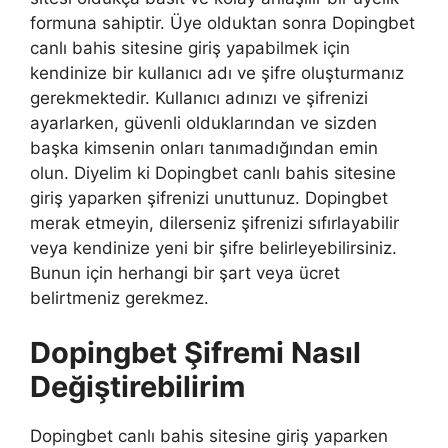
formuna sahiptir. Üye olduktan sonra Dopingbet
canlı bahis sitesine giriş yapabilmek için
kendinize bir kullanıcı adı ve şifre oluşturmanız
gerekmektedir. Kullanıcı adınızı ve şifrenizi
ayarlarken, güvenli olduklarından ve sizden
başka kimsenin onları tanımadığından emin
olun. Diyelim ki Dopingbet canlı bahis sitesine
giriş yaparken şifrenizi unuttunuz. Dopingbet
merak etmeyin, dilerseniz şifrenizi sıfırlayabilir
veya kendinize yeni bir şifre belirleyebilirsiniz.
Bunun için herhangi bir şart veya ücret
belirtmeniz gerekmez.
Dopingbet Şifremi Nasıl
Değiştirebilirim
Dopingbet canlı bahis sitesine giriş yaparken