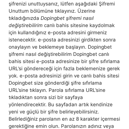
şifrenizi unuttuysanız, lütfen aşağıdaki Şifremi
Unuttum bölümüne tıklayınız. Üzerine
tıkladığınızda
Dopingbet şifremi nasıl
değiştirebilirim
canlı bahis sitesine kaydolmak
için kullandığınız e-posta adresini girmeniz
istenecektir. e-posta adresinizi girdikten sonra
onaylayın ve beklemeye başlayın. Dopingbet
şifremi nasıl değiştirebilirim Dopingbet canlı
bahis sitesi e-posta adresinize bir şifre sıfırlama
URL’si göndereceği için fazla beklemenize gerek
yok. e-posta adresinizi girin ve canlı bahis sitesi
Dopingbet size gönderdiği şifre sıfırlama
URL’sine tıklayın. Parola sıfırlama URL’sine
tıkladıktan sonra sizi bir sayfaya
yönlendirecektir. Bu sayfadan artık kendinize
yeni ve güçlü bir şifre belirleyebilirsiniz.
Belirlediğiniz parolanın en az 8 karakter içermesi
gerektiğine emin olun. Parolanızın adınız veya