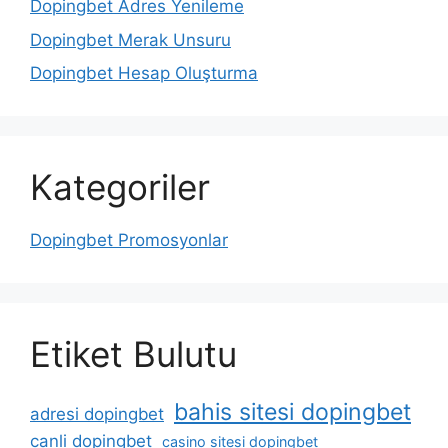
Dopingbet Adres Yenileme
Dopingbet Merak Unsuru
Dopingbet Hesap Oluşturma
Kategoriler
Dopingbet Promosyonlar
Etiket Bulutu
bahis sitesi dopingbet
adresi dopingbet
canli dopingbet
casino sitesi dopingbet