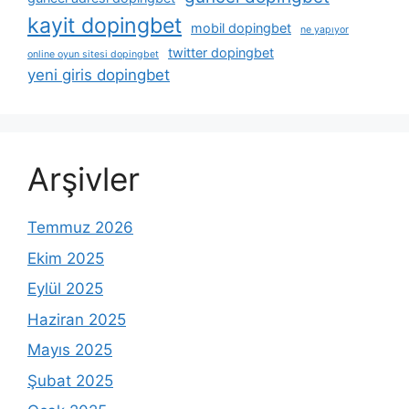
kayit dopingbet
mobil dopingbet
ne yapıyor
twitter dopingbet
online oyun sitesi dopingbet
yeni giris dopingbet
Arşivler
Temmuz 2026
Ekim 2025
Eylül 2025
Haziran 2025
Mayıs 2025
Şubat 2025