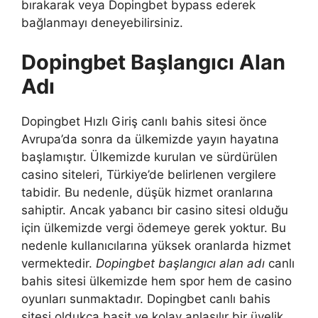
bırakarak veya Dopingbet bypass ederek
bağlanmayı deneyebilirsiniz.
Dopingbet Başlangıcı Alan
Adı
Dopingbet Hızlı Giriş canlı bahis sitesi önce
Avrupa’da sonra da ülkemizde yayın hayatına
başlamıştır. Ülkemizde kurulan ve sürdürülen
casino siteleri, Türkiye’de belirlenen vergilere
tabidir. Bu nedenle, düşük hizmet oranlarına
sahiptir. Ancak yabancı bir casino sitesi olduğu
için ülkemizde vergi ödemeye gerek yoktur. Bu
nedenle kullanıcılarına yüksek oranlarda hizmet
vermektedir.
Dopingbet başlangıcı alan adı
canlı
bahis sitesi ülkemizde hem spor hem de casino
oyunları sunmaktadır. Dopingbet canlı bahis
sitesi oldukça basit ve kolay anlaşılır bir üyelik