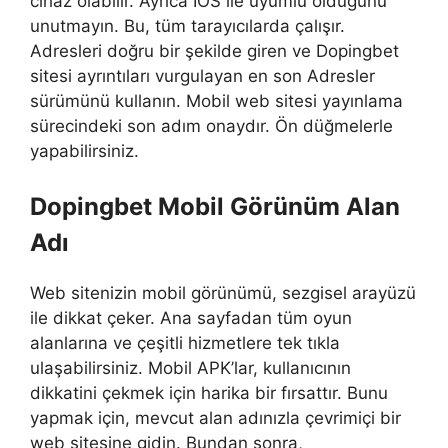
cihaz olabilir. Ayrıca İOS ile uyumlu olduğunu
unutmayın. Bu, tüm tarayıcılarda çalışır.
Adresleri doğru bir şekilde giren ve Dopingbet
sitesi ayrıntıları vurgulayan en son Adresler
sürümünü kullanın. Mobil web sitesi yayınlama
sürecindeki son adım onaydır. Ön düğmelerle
yapabilirsiniz.
Dopingbet Mobil Görünüm Alan
Adı
Web sitenizin mobil görünümü, sezgisel arayüzü
ile dikkat çeker. Ana sayfadan tüm oyun
alanlarına ve çeşitli hizmetlere tek tıkla
ulaşabilirsiniz. Mobil APK’lar, kullanıcının
dikkatini çekmek için harika bir fırsattır. Bunu
yapmak için, mevcut alan adınızla çevrimiçi bir
web sitesine gidin. Bundan sonra,