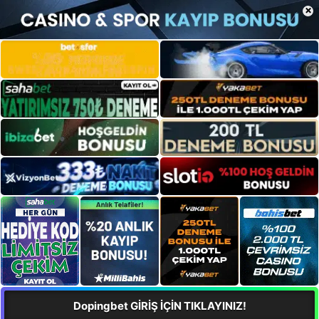
×
Dopingbet GİRİŞ İÇİN TIKLAYINIZ!