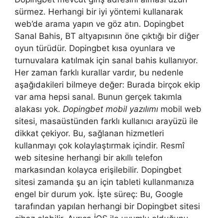
sürmez. Herhangi bir iyi yöntemi kullanarak
web’de arama yapın ve göz atın. Dopingbet
Sanal Bahis, BT altyapısının öne çıktığı bir diğer
oyun türüdür. Dopingbet kısa oyunlara ve
turnuvalara katılmak için sanal bahis kullanıyor.
Her zaman farklı kurallar vardır, bu nedenle
aşağıdakileri bilmeye değer: Burada birçok ekip
var ama hepsi sanal. Bunun gerçek takımla
alakası yok.
Dopingbet mobil yazılımı
mobil web
sitesi, masaüstünden farklı kullanıcı arayüzü ile
dikkat çekiyor. Bu, sağlanan hizmetleri
kullanmayı çok kolaylaştırmak içindir. Resmî
web sitesine herhangi bir akıllı telefon
markasından kolayca erişilebilir. Dopingbet
sitesi zamanda şu an için tableti kullanmanıza
engel bir durum yok. İşte süreç: Bu, Google
tarafından yapılan herhangi bir Dopingbet sitesi