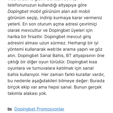
telefonunuzun kullandığı altyapıya göre
Dopingbet mobil görünüm alan adı
mobil
görünüm seçip, indirip kurmaya karar vermeniz
yeterli. En son oturum açma adresi çevrimiçi
olarak mevcuttur ve Dopingbet üyeleri için
harika bir fırsattır. Dopingbet mevcut giriş
adresini alması uzun sürmez. Herhangi bir iyi
yöntemi kullanarak web’de arama yapın ve göz
atın. Dopingbet Sanal Bahis, BT altyapısının öne
çıktığı bir diğer oyun türüdür. Dopingbet kısa
oyunlara ve turnuvalara katılmak için sanal
bahis kullanıyor. Her zaman farklı kurallar vardır,
bu nedenle aşağıdakileri bilmeye değer: Burada
birçok ekip var ama hepsi sanal. Bunun gerçek
takımla alakası yok.
Kategoriler
Dopingbet Promosyonlar