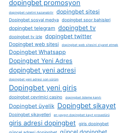
dopingbet promosyon
dopingbet sitesi
dopingbet ruletini kazanabilir
Dopingbet sosyal medya
dopingbet spor bahisleri
dopingbet tv
dopingbet telegram
dopingbet twitter
dopingbet tv izle
Dopingbet web sitesi
dopingbet web sitesini ziyaret etmek
Dopingbet Whatsapp
Dopingbet Yeni Adres
dopingbet yeni adresi
dopingbet yeni adresi son sürüm
Dopingbet yeni giriş
dopingbet çevrimiçi casino
dopingbet ödeme kanıtı
Dopingbet şikayet
Dopingbet üyelik
Dopingbet şikayetleri
en yaygın dopingbet kayıt prosedürü
giris adresi dopingbet
giris dopingbet
güncel dopingbet
güncel adresi dopingbet