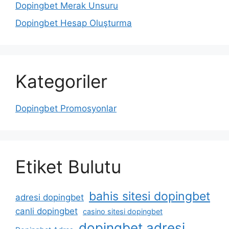
Dopingbet Merak Unsuru
Dopingbet Hesap Oluşturma
Kategoriler
Dopingbet Promosyonlar
Etiket Bulutu
bahis sitesi dopingbet
adresi dopingbet
canli dopingbet
casino sitesi dopingbet
dopingbet adresi