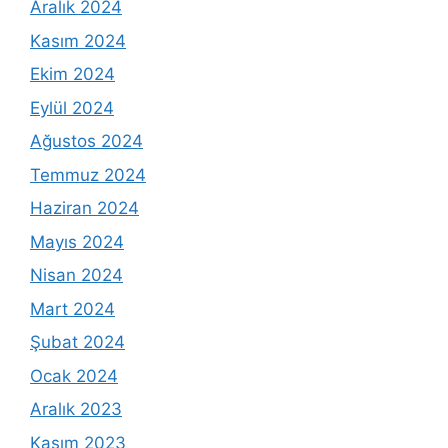
Aralık 2024
Kasım 2024
Ekim 2024
Eylül 2024
Ağustos 2024
Temmuz 2024
Haziran 2024
Mayıs 2024
Nisan 2024
Mart 2024
Şubat 2024
Ocak 2024
Aralık 2023
Kasım 2023