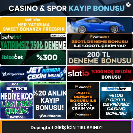
×
Dopingbet GİRİŞ İÇİN TIKLAYINIZ!