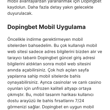
mobil avantajlardan yararlanmak için Dopingbet
kaydolun. Daha fazla detay yakın gelecekte
duyurulacak.
Dopingbet Mobil Uygulama
Öncelikle indirme gerektirmeyen mobil
sitelerden bahsedelim. Bu çok kullanışlı mobil
web sitesi sadece adres bilgilerini bizden alır ve
tarayıcı tabanlı Dopingbet güncel giriş adresi
bilgilerini aldıktan sonra mobil web sitesini
anında açabilirsiniz. Çok hızlı açılan sayfa
yapılarına sahip mobil sitelerde bahis
oynayabilirsiniz. Ayrıca casinolar ve canlı casino
oyunları için unfrozen kaliteli altyapı ortaya
çıkmıştır. Bu, mobil tasarım harikası kullanıcı
dostu arayüzü ile bahis fırsatlarını 7/24
görmenizi sağlar. Dopingbet en uygun mobil