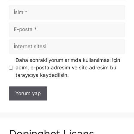
İsim
E-
posta
İnternet
sitesi
Daha sonraki yorumlarımda kullanılması için
adım, e-posta adresim ve site adresim bu
tarayıcıya kaydedilsin.
Dopingbet Lisans