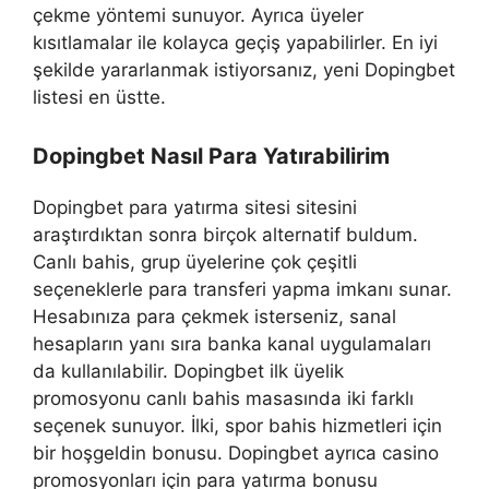
çekme yöntemi sunuyor. Ayrıca üyeler
kısıtlamalar ile kolayca geçiş yapabilirler. En iyi
şekilde yararlanmak istiyorsanız, yeni Dopingbet
listesi en üstte.
Dopingbet Nasıl Para Yatırabilirim
Dopingbet para yatırma sitesi sitesini
araştırdıktan sonra birçok alternatif buldum.
Canlı bahis, grup üyelerine çok çeşitli
seçeneklerle para transferi yapma imkanı sunar.
Hesabınıza para çekmek isterseniz, sanal
hesapların yanı sıra banka kanal uygulamaları
da kullanılabilir. Dopingbet ilk üyelik
promosyonu canlı bahis masasında iki farklı
seçenek sunuyor. İlki, spor bahis hizmetleri için
bir hoşgeldin bonusu. Dopingbet ayrıca casino
promosyonları için para yatırma bonusu