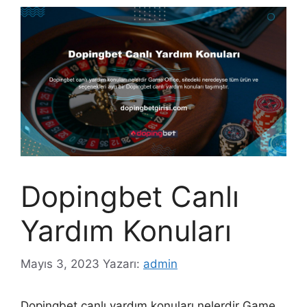
Dopingbet Canlı
Yardım Konuları
Mayıs 3, 2023
Yazarı:
admin
Dopingbet canlı yardım konuları nelerdir Game