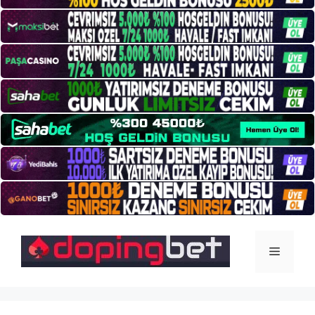
İçeriğe
atla
Menü