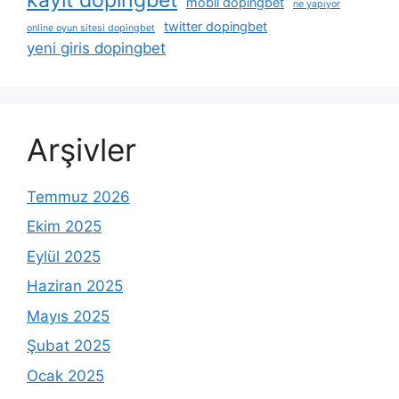
mobil dopingbet
ne yapıyor
twitter dopingbet
online oyun sitesi dopingbet
yeni giris dopingbet
Arşivler
Temmuz 2026
Ekim 2025
Eylül 2025
Haziran 2025
Mayıs 2025
Şubat 2025
Ocak 2025