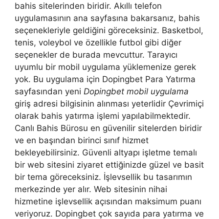
bahis sitelerinden biridir. Akıllı telefon
uygulamasının ana sayfasına bakarsanız, bahis
seçenekleriyle geldiğini göreceksiniz. Basketbol,
​​tenis, voleybol ve özellikle futbol gibi diğer
seçenekler de burada mevcuttur. Tarayıcı
uyumlu bir mobil uygulama yüklemenize gerek
yok. Bu uygulama için Dopingbet Para Yatırma
sayfasından yeni
Dopingbet mobil uygulama
giriş adresi bilgisinin alınması yeterlidir Çevrimiçi
olarak bahis yatırma işlemi yapılabilmektedir.
Canlı Bahis Bürosu en güvenilir sitelerden biridir
ve en başından birinci sınıf hizmet
bekleyebilirsiniz. Güvenli altyapı işletme temalı
bir web sitesini ziyaret ettiğinizde güzel ve basit
bir tema göreceksiniz. İşlevsellik bu tasarımın
merkezinde yer alır. Web sitesinin nihai
hizmetine işlevsellik açısından maksimum puanı
veriyoruz. Dopingbet çok sayıda para yatırma ve