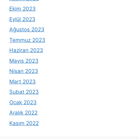
Ekim 2023
Eylül 2023
Ağustos 2023
Temmuz 2023
Haziran 2023
Mayıs 2023
Nisan 2023
Mart 2023
Şubat 2023
Ocak 2023
Aralık 2022
Kasım 2022