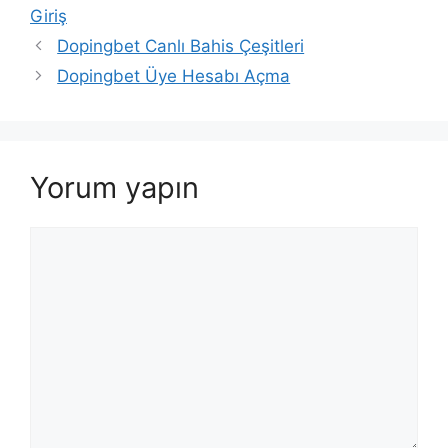
Giriş
Dopingbet Canlı Bahis Çeşitleri
Dopingbet Üye Hesabı Açma
Yorum yapın
Yorum