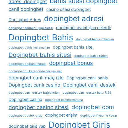
bahis sitesi dopingbet
adresi dopingbet
canli dopingbet
casino sitesi dopingbet
dopingbet adresi
Dopingbet Adres
dopingbet avantajları nelerdir
dopingbet android uygulaması
Dopingbet Bahis
dopingbet bahis i̇mkanları
dopingbet bahis site
dopingbet bahis kullanıcıları
Dopingbet bahis sitesi
dopingbet bahis türleri
dopingbet bonus
dopingbet bağlantı hatası
dopingbet bu kategoride her şey var
dopingbet canli maç izle
Dopingbet canlı bahis
Dopingbet canlı casino
Dopingbet canlı destek
dopingbet canlı destek bağlantıları
dopingbet canlı destek hattı 7/24
Dopingbet casino
dopingbet casino markası
dopingbet com
dopingbet casino sitesi
dopingbet erişim
dopingbet destek grup
dopingbet fiyatı ne kadar
Dopingbet Giriş
dopingbet giris yap