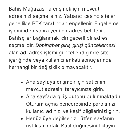
Bahis Mağazasına erişmek için mevcut
adresinizi seçmelisiniz. Yabancı casino siteleri
genellikle BTK tarafından engellenir. Engelleme
işleminden sonra yeni bir adres belirlenir.
Bahisçiler bağlanmak için geçerli bir adres
seçmelidir.
Dopingbet giriş girişi güncellemesi
alan adı adres işlemi güncellendiğinde site
içeriğinde veya kullanıcı anketi sonuçlarında
herhangi bir değişiklik olmayacaktır.
Ana sayfaya erişmek için satıcının
mevcut adresini tarayıcınıza girin.
Ana sayfada giriş butonu bulunmaktadır.
Oturum açma penceresinde parolanızı,
kullanıcı adınızı ve keşif bilgilerinizi girin.
Henüz üye değilseniz, lütfen sayfanın
üst kısmındaki Katıl düğmesini tıklayın.