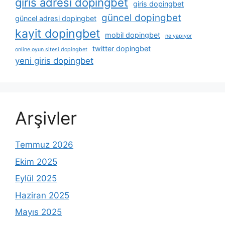
giris adresi dopingbet
giris dopingbet
güncel dopingbet
güncel adresi dopingbet
kayit dopingbet
mobil dopingbet
ne yapıyor
twitter dopingbet
online oyun sitesi dopingbet
yeni giris dopingbet
Arşivler
Temmuz 2026
Ekim 2025
Eylül 2025
Haziran 2025
Mayıs 2025