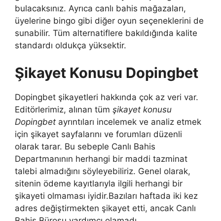
bulacaksınız. Ayrıca canlı bahis mağazaları,
üyelerine bingo gibi diğer oyun seçeneklerini de
sunabilir. Tüm alternatiflere bakıldığında kalite
standardı oldukça yüksektir.
Şikayet Konusu Dopingbet
Dopingbet şikayetleri hakkında çok az veri var.
Editörlerimiz, alınan tüm
şikayet konusu
Dopingbet
ayrıntıları incelemek ve analiz etmek
için şikayet sayfalarını ve forumları düzenli
olarak tarar. Bu sebeple Canlı Bahis
Departmanının herhangi bir maddi tazminat
talebi almadığını söyleyebiliriz. Genel olarak,
sitenin ödeme kayıtlarıyla ilgili herhangi bir
şikayeti olmaması iyidir.Bazıları haftada iki kez
adres değiştirmekten şikayet etti, ancak Canlı
Bahis Bürosu yardımcı olamadı.