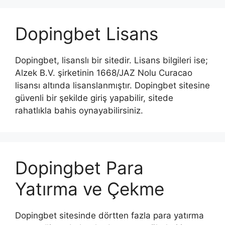
Dopingbet Lisans
Dopingbet, lisanslı bir sitedir. Lisans bilgileri ise;
Alzek B.V. şirketinin 1668/JAZ Nolu Curacao
lisansı altında lisanslanmıştır. Dopingbet sitesine
güvenli bir şekilde giriş yapabilir, sitede
rahatlıkla bahis oynayabilirsiniz.
Dopingbet Para
Yatırma ve Çekme
Dopingbet sitesinde dörtten fazla para yatırma