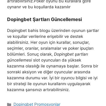
artırabilirsiniz.Poker oyunu bu kurallara göre
oynanır ve bu koşullarda kazanılır
Dopingbet Şartları Güncellemesi
Dopingbet bahis blogu üzerinden oyunun şartlar
ve koşullar verilerine erişebilir ve destek
alabilirsiniz. Her oyun için kurallar, sonuçlar,
seçimler, oranlar, sıralamalar ve poker ipuçları
bölümleri. Sonuç olarak,
Dopingbet şartları
güncellemesi
slot oyuncuları da yüksek
kazanma olasılığı ile oynamaya başlar. Sonra bir
sonraki aksiyon ve diğer oyuncular arasında
kazanma durumu var. İyi bir oyuncu bilgisi ve iyi
bir strateji ile oyunun kurallarını uygulayarak
kazanma şansınızı artırabilirsiniz.
Kategoriler
Dopingbet Promosyonlar