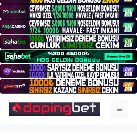
İçeriğe
atla
Menü