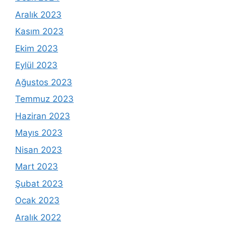
Aralık 2023
Kasım 2023
Ekim 2023
Eylül 2023
Ağustos 2023
Temmuz 2023
Haziran 2023
Mayıs 2023
Nisan 2023
Mart 2023
Şubat 2023
Ocak 2023
Aralık 2022