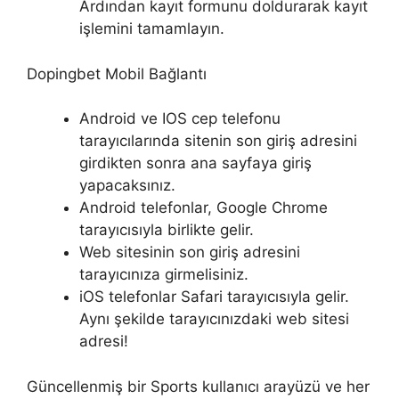
Ardından kayıt formunu doldurarak kayıt
işlemini tamamlayın.
Dopingbet Mobil Bağlantı
Android ve IOS cep telefonu
tarayıcılarında sitenin son giriş adresini
girdikten sonra ana sayfaya giriş
yapacaksınız.
Android telefonlar, Google Chrome
tarayıcısıyla birlikte gelir.
Web sitesinin son giriş adresini
tarayıcınıza girmelisiniz.
iOS telefonlar Safari tarayıcısıyla gelir.
Aynı şekilde tarayıcınızdaki web sitesi
adresi!
Güncellenmiş bir Sports kullanıcı arayüzü ve her