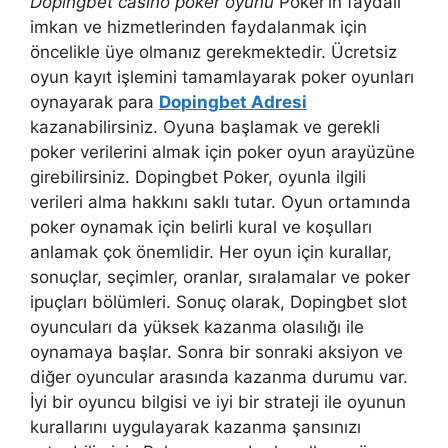
Dopingbet casino poker oyunu
Poker’in faydalı
imkan ve hizmetlerinden faydalanmak için
öncelikle üye olmanız gerekmektedir. Ücretsiz
oyun kayıt işlemini tamamlayarak poker oyunları
oynayarak para
Dopingbet Adresi
kazanabilirsiniz. Oyuna başlamak ve gerekli
poker verilerini almak için poker oyun arayüzüne
girebilirsiniz. Dopingbet Poker, oyunla ilgili
verileri alma hakkını saklı tutar. Oyun ortamında
poker oynamak için belirli kural ve koşulları
anlamak çok önemlidir. Her oyun için kurallar,
sonuçlar, seçimler, oranlar, sıralamalar ve poker
ipuçları bölümleri. Sonuç olarak, Dopingbet slot
oyuncuları da yüksek kazanma olasılığı ile
oynamaya başlar. Sonra bir sonraki aksiyon ve
diğer oyuncular arasında kazanma durumu var.
İyi bir oyuncu bilgisi ve iyi bir strateji ile oyunun
kurallarını uygulayarak kazanma şansınızı