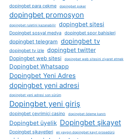
dopingbet para çekme
dopingbet poker
dopingbet promosyon
dopingbet sitesi
dopingbet ruletini kazanabilir
Dopingbet sosyal medya
dopingbet spor bahisleri
dopingbet tv
dopingbet telegram
dopingbet twitter
dopingbet tv izle
Dopingbet web sitesi
dopingbet web sitesini ziyaret etmek
Dopingbet Whatsapp
Dopingbet Yeni Adres
dopingbet yeni adresi
dopingbet yeni adresi son sürüm
Dopingbet yeni giriş
dopingbet çevrimiçi casino
dopingbet ödeme kanıtı
Dopingbet şikayet
Dopingbet üyelik
Dopingbet şikayetleri
en yaygın dopingbet kayıt prosedürü