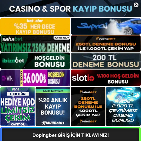
×
Dopingbet GİRİŞ İÇİN TIKLAYINIZ!