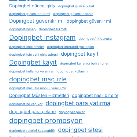
Dopingbet güncel giriş
dopingbet güncel kayıt
dopingbet güvenilebilir mi
dopingbet güvenilir bahis
Dopingbet güvenilir mi
dopingbet güvenlir mi
dopingbet hesap
dopingbet hizmeti
Dopingbet Instagram
dopingbet i̇lk bonusu
dopingbet i̇ncelemeler
dopingbet i̇nteraktif yaklaşımı
dopingbet kayit
dopingbet i̇çin yeni giriş adresi
Dopingbet kayıt
dopingbet kullanıcı bahis türleri
dopingbet kullanıcı yorumları
dopingbet kullanımı
dopingbet maç izle
dopingbet maç i̇zle mobil uyumlu mu
Dopingbet Müşteri Hizmetleri
dopingbet nasil bir site
dopingbet para yatırma
dopingbet ne yapıyor
dopingbet para çekme
dopingbet poker
dopingbet promosyon
dopingbet sitesi
dopingbet ruletini kazanabilir