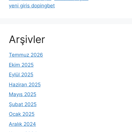
yeni giris dopingbet
Arşivler
Temmuz 2026
Ekim 2025
Eylül 2025
Haziran 2025
Mayıs 2025
Şubat 2025
Ocak 2025
Aralık 2024