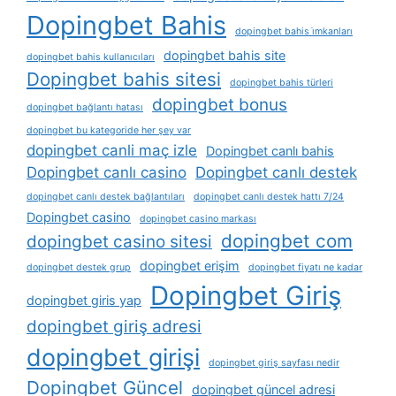
Dopingbet Bahis
dopingbet bahis i̇mkanları
dopingbet bahis site
dopingbet bahis kullanıcıları
Dopingbet bahis sitesi
dopingbet bahis türleri
dopingbet bonus
dopingbet bağlantı hatası
dopingbet bu kategoride her şey var
dopingbet canli maç izle
Dopingbet canlı bahis
Dopingbet canlı casino
Dopingbet canlı destek
dopingbet canlı destek bağlantıları
dopingbet canlı destek hattı 7/24
Dopingbet casino
dopingbet casino markası
dopingbet com
dopingbet casino sitesi
dopingbet erişim
dopingbet destek grup
dopingbet fiyatı ne kadar
Dopingbet Giriş
dopingbet giris yap
dopingbet giriş adresi
dopingbet girişi
dopingbet giriş sayfası nedir
Dopingbet Güncel
dopingbet güncel adresi