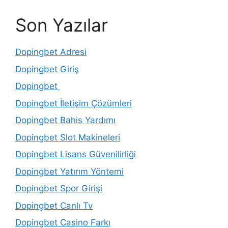
Son Yazılar
Dopingbet Adresi
Dopingbet Giriş
Dopingbet
Dopingbet İletişim Çözümleri
Dopingbet Bahis Yardımı
Dopingbet Slot Makineleri
Dopingbet Lisans Güvenilirliği
Dopingbet Yatırım Yöntemi
Dopingbet Spor Girişi
Dopingbet Canlı Tv
Dopingbet Casino Farkı