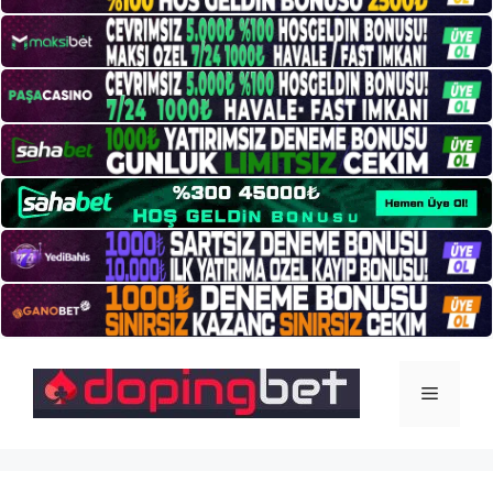
İçeriğe
atla
Menü