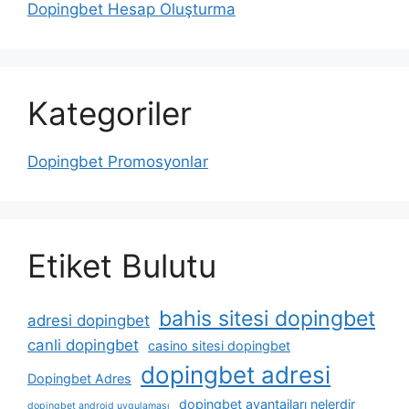
Dopingbet Hesap Oluşturma
Kategoriler
Dopingbet Promosyonlar
Etiket Bulutu
bahis sitesi dopingbet
adresi dopingbet
canli dopingbet
casino sitesi dopingbet
dopingbet adresi
Dopingbet Adres
dopingbet avantajları nelerdir
dopingbet android uygulaması