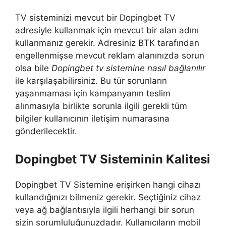
TV sisteminizi mevcut bir Dopingbet TV
adresiyle kullanmak için mevcut bir alan adını
kullanmanız gerekir. Adresiniz BTK tarafından
engellenmişse mevcut reklam alanınızda sorun
olsa bile
Dopingbet tv sistemine nasıl bağlanılır
ile karşılaşabilirsiniz. Bu tür sorunların
yaşanmaması için kampanyanın teslim
alınmasıyla birlikte sorunla ilgili gerekli tüm
bilgiler kullanıcının iletişim numarasına
gönderilecektir.
Dopingbet TV Sisteminin Kalitesi
Dopingbet TV Sistemine erişirken hangi cihazı
kullandığınızı bilmeniz gerekir. Seçtiğiniz cihaz
veya ağ bağlantısıyla ilgili herhangi bir sorun
sizin sorumluluğunuzdadır. Kullanıcıların mobil