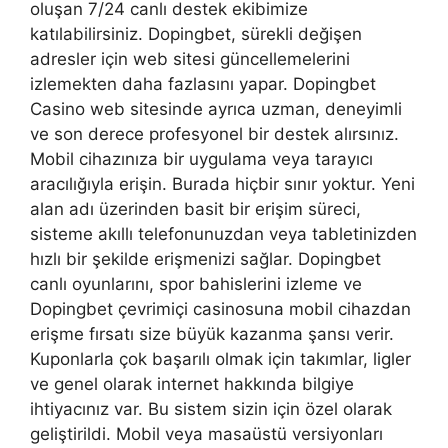
oluşan 7/24 canlı destek ekibimize
katılabilirsiniz. Dopingbet, sürekli değişen
adresler için web sitesi güncellemelerini
izlemekten daha fazlasını yapar. Dopingbet
Casino web sitesinde ayrıca uzman, deneyimli
ve son derece profesyonel bir destek alırsınız.
Mobil cihazınıza bir uygulama veya tarayıcı
aracılığıyla erişin. Burada hiçbir sınır yoktur. Yeni
alan adı üzerinden basit bir erişim süreci,
sisteme akıllı telefonunuzdan veya tabletinizden
hızlı bir şekilde erişmenizi sağlar. Dopingbet
canlı oyunlarını, spor bahislerini izleme ve
Dopingbet çevrimiçi casinosuna mobil cihazdan
erişme fırsatı size büyük kazanma şansı verir.
Kuponlarla çok başarılı olmak için takımlar, ligler
ve genel olarak internet hakkında bilgiye
ihtiyacınız var. Bu sistem sizin için özel olarak
geliştirildi. Mobil veya masaüstü versiyonları