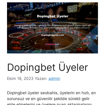
Dopingbet Üyeler
Ekim 18, 2023
Yazarı:
admin
Dopingbet üyeler seobahis, üyelerin en hızlı, en
sorunsuz ve en güvenilir şekilde sürekli gelir
elde etmelerini ve üyelere puan aktarmalarını