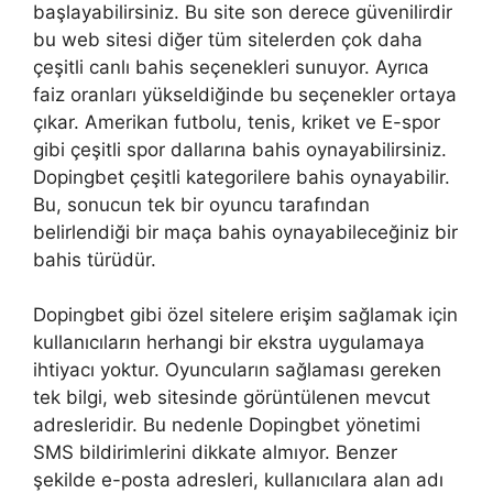
başlayabilirsiniz. Bu site son derece güvenilirdir
bu web sitesi diğer tüm sitelerden çok daha
çeşitli canlı bahis seçenekleri sunuyor. Ayrıca
faiz oranları yükseldiğinde bu seçenekler ortaya
çıkar. Amerikan futbolu, tenis, kriket ve E-spor
gibi çeşitli spor dallarına bahis oynayabilirsiniz.
Dopingbet çeşitli kategorilere bahis oynayabilir.
Bu, sonucun tek bir oyuncu tarafından
belirlendiği bir maça bahis oynayabileceğiniz bir
bahis türüdür.
Dopingbet gibi özel sitelere erişim sağlamak için
kullanıcıların herhangi bir ekstra uygulamaya
ihtiyacı yoktur. Oyuncuların sağlaması gereken
tek bilgi, web sitesinde görüntülenen mevcut
adresleridir. Bu nedenle Dopingbet yönetimi
SMS bildirimlerini dikkate almıyor. Benzer
şekilde e-posta adresleri, kullanıcılara alan adı