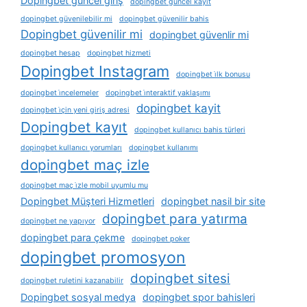
Dopingbet güncel giriş
dopingbet güncel kayıt
dopingbet güvenilebilir mi
dopingbet güvenilir bahis
Dopingbet güvenilir mi
dopingbet güvenlir mi
dopingbet hesap
dopingbet hizmeti
Dopingbet Instagram
dopingbet i̇lk bonusu
dopingbet i̇ncelemeler
dopingbet i̇nteraktif yaklaşımı
dopingbet kayit
dopingbet i̇çin yeni giriş adresi
Dopingbet kayıt
dopingbet kullanıcı bahis türleri
dopingbet kullanıcı yorumları
dopingbet kullanımı
dopingbet maç izle
dopingbet maç i̇zle mobil uyumlu mu
Dopingbet Müşteri Hizmetleri
dopingbet nasil bir site
dopingbet para yatırma
dopingbet ne yapıyor
dopingbet para çekme
dopingbet poker
dopingbet promosyon
dopingbet sitesi
dopingbet ruletini kazanabilir
Dopingbet sosyal medya
dopingbet spor bahisleri