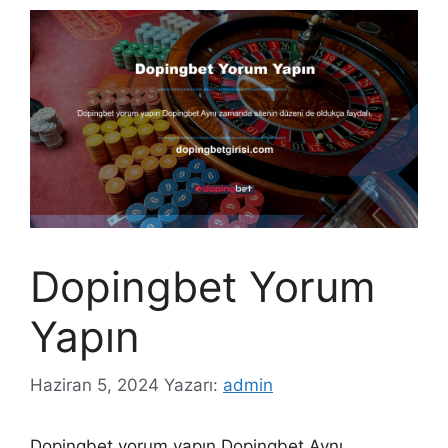
Dopingbet Yorum
Yapın
Haziran 5, 2024
Yazarı:
admin
Dopingbet yorum yapın Dopingbet Aynı