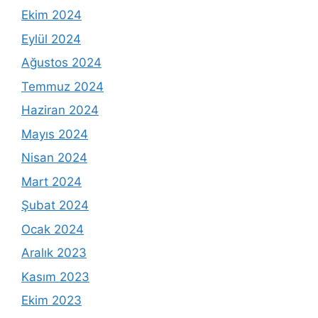
Ekim 2024
Eylül 2024
Ağustos 2024
Temmuz 2024
Haziran 2024
Mayıs 2024
Nisan 2024
Mart 2024
Şubat 2024
Ocak 2024
Aralık 2023
Kasım 2023
Ekim 2023