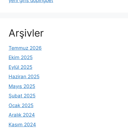
yeni giris dopingbet
Arşivler
Temmuz 2026
Ekim 2025
Eylül 2025
Haziran 2025
Mayıs 2025
Şubat 2025
Ocak 2025
Aralık 2024
Kasım 2024