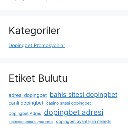
Kategoriler
Dopingbet Promosyonlar
Etiket Bulutu
bahis sitesi dopingbet
adresi dopingbet
canli dopingbet
casino sitesi dopingbet
dopingbet adresi
Dopingbet Adres
dopingbet avantajları nelerdir
dopingbet android uygulaması