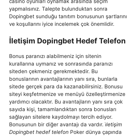
casino oyunları oynamak arasında seçim
yapmalısınız. Talepte bulunduktan sonra
Dopingbet sunduğu tanıtım bonusunun şartlarını
ve koşullarını iyice incelemek çok önemlidir.
İletişim Dopingbet Hedef Telefon
Bonus paranızı alabilmeniz için sitenin
kurallarına uymanız ve sonrasında paranızı
siteden çekmeniz gerekmektedir. Bu
bonuslarının avantajlarının yanı sıra, bunlarla
sitede gerçek para da kazanabilirsiniz. Bonusu
siteyi keşfetmenize ve menüyü özelleştirmenize
yardımcı olacaktır. Bu avantajların yanı sıra çok
sayıda kişi, tamamlandıktan sonra bonusları
sağlayan sitelere kaydolmayı tercih ediyor.
Bonusunun bir diğer avantajı da vardır.
i̇letişim
Dopingbet hedef telefon
Poker dünya çapında