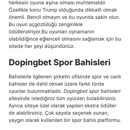
herkesin oyuna aşina olması muhtemeldir.
Özellikle konu Trump olduğunda dikkatli olmak
önemli. Bencil olmayın ve bu oyunda sakin olun.
Bu oyun açgözlülüğü zenginlikle
ödüllendiriyor.Bu oyunları oynamanın
olabildiğince eğlenceli olmasını sağlamak için bu
sitede her şeyi düşündünüz.
Dopingbet Spor Bahisleri
Bahislerle ilgilenen şirketin ofisinde spor ve canlı
bahisler de dahil olmak üzere farklı türde
oyunlar bulunmaktadır.
Dopingbet spor bahisleri
sitesinde istediğiniz tüm oyunları bulabilirsiniz.
Ayrıca siteye özel olarak yapılan ekstra ödüller
de alabilirsiniz. Çok sayıda seçenek sunan,
yaygın olarak kullanılan bir spor bahis platformu.