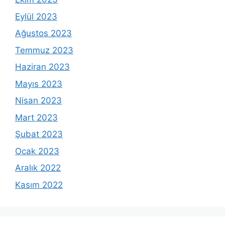
Eylül 2023
Ağustos 2023
Temmuz 2023
Haziran 2023
Mayıs 2023
Nisan 2023
Mart 2023
Şubat 2023
Ocak 2023
Aralık 2022
Kasım 2022