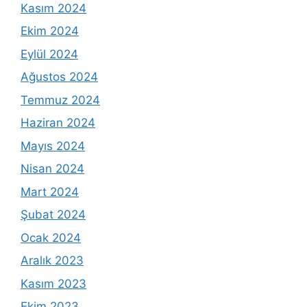
Kasım 2024
Ekim 2024
Eylül 2024
Ağustos 2024
Temmuz 2024
Haziran 2024
Mayıs 2024
Nisan 2024
Mart 2024
Şubat 2024
Ocak 2024
Aralık 2023
Kasım 2023
Ekim 2023