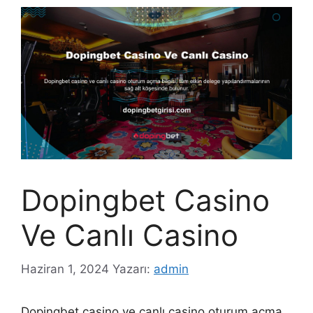
Dopingbet Casino
Ve Canlı Casino
Haziran 1, 2024
Yazarı:
admin
Dopingbet casino ve canlı casino oturum açma