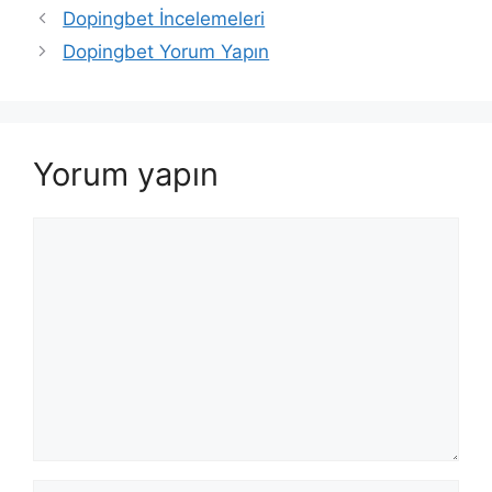
Dopingbet İncelemeleri
Dopingbet Yorum Yapın
Yorum yapın
Yorum
İsim