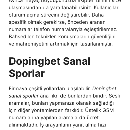
Ayrıca ihtiyaç duyduğunuzda ekipten birinin size
ulaşmasından da yararlanabilirsiniz. Kullanıcılar
oturum açma sürecini değiştirebilir. Daha
spesifik olmak gerekirse, önceden aranan
numaralar telefon numaralarıyla eşleştirilemez.
Bahsedilen teknikler, konuşmaların güvenliğini
ve mahremiyetini artırmak için tasarlanmıştır.
Dopingbet Sanal
Sporlar
Firmaya çeşitli yollardan ulaşılabilir.
Dopingbet
sanal sporlar
ana fikri de bunlardan biridir. Sesli
aramalar, bunları yapmanıza olanak sağladığı
için diğer yöntemlerden farklıdır. Üstelik GSM
numaralarına yapılan aramalarda ücret
alınmaktadır. İş arayanların yanıt alma hızı