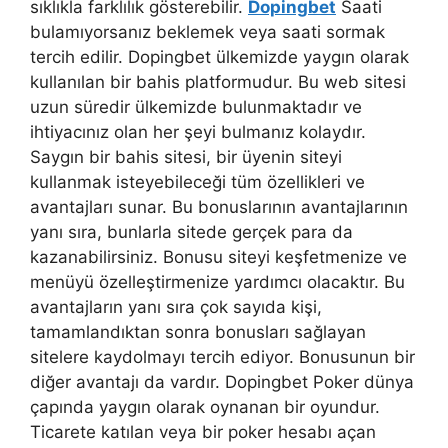
sıklıkla farklılık gösterebilir.
Dopingbet
Saati
bulamıyorsanız beklemek veya saati sormak
tercih edilir. Dopingbet ülkemizde yaygın olarak
kullanılan bir bahis platformudur. Bu web sitesi
uzun süredir ülkemizde bulunmaktadır ve
ihtiyacınız olan her şeyi bulmanız kolaydır.
Saygın bir bahis sitesi, bir üyenin siteyi
kullanmak isteyebileceği tüm özellikleri ve
avantajları sunar. Bu bonuslarının avantajlarının
yanı sıra, bunlarla sitede gerçek para da
kazanabilirsiniz. Bonusu siteyi keşfetmenize ve
menüyü özelleştirmenize yardımcı olacaktır. Bu
avantajların yanı sıra çok sayıda kişi,
tamamlandıktan sonra bonusları sağlayan
sitelere kaydolmayı tercih ediyor. Bonusunun bir
diğer avantajı da vardır. Dopingbet Poker dünya
çapında yaygın olarak oynanan bir oyundur.
Ticarete katılan veya bir poker hesabı açan