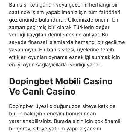
Bahis şirketi günün veya gecenin herhangi bir
saatinde işlem yapabilmeniz için tüm faktörleri
göz önünde bulundurur. Ülkemizde önemli bir
zaman geçirmiş biri olarak Türklerin değer
verdiği kaygıları derinlemesine anlıyor. Bu
sayede finansal işlemlerde herhangi bir gecikme
yaşanmıyor. Bir bahis sitesi, üyelerine tercih
ettikleri oyunları oynama esnekliği sunmak için
en iyi oyun sağlayıcılarla işbirliği yapar.
Dopingbet Mobili Casino
Ve Canlı Casino
Dopingbet üyesi olduğunuzda siteye katkıda
bulunmak için deneyim bonusundan
yararlanabilirsiniz. Burada sizin için çok önemli
bir görev, siteye yatırım yapma şansını