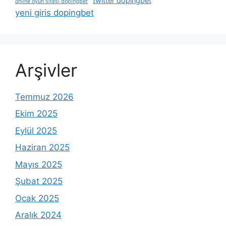
twitter dopingbet
online oyun sitesi dopingbet
yeni giris dopingbet
Arşivler
Temmuz 2026
Ekim 2025
Eylül 2025
Haziran 2025
Mayıs 2025
Şubat 2025
Ocak 2025
Aralık 2024