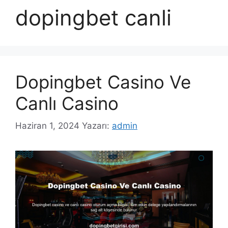
dopingbet canli
Dopingbet Casino Ve
Canlı Casino
Haziran 1, 2024
Yazarı:
admin