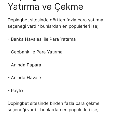
Yatırma ve Çekme
Dopingbet sitesinde dörtten fazla para yatırma
seçeneği vardır bunlardan en popülerleri ise;
- Banka Havalesi ile Para Yatırma
- Cepbank ile Para Yatırma
- Anında Papara
- Anında Havale
- Payfix
Dopingbet sitesinde birden fazla para çekme
seçeneği vardır bunlardan en popülerleri ise;