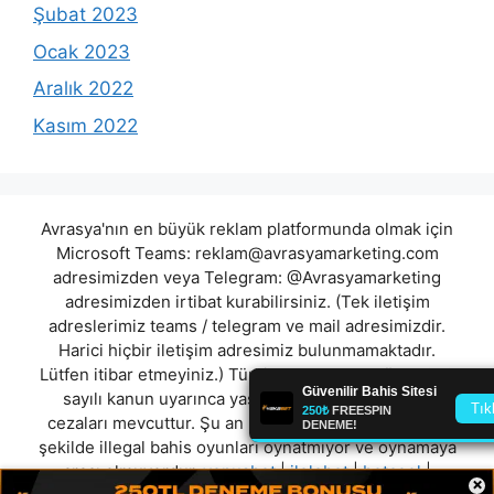
Şubat 2023
Ocak 2023
Aralık 2022
Kasım 2022
Avrasya'nın en büyük reklam platformunda olmak için
Microsoft Teams:
reklam@avrasyamarketing.com
adresimizden veya Telegram: @Avrasyamarketing
adresimizden irtibat kurabilirsiniz. (Tek iletişim
adreslerimiz teams / telegram ve mail adresimizdir.
Harici hiçbir iletişim adresimiz bulunmamaktadır.
Lütfen itibar etmeyiniz.) Türkiye yasalarına göre 7258
sayılı kanun uyarınca yasa dışı bahis oynamanın
cezaları mevcuttur. Şu an bulunduğunuz site hiç bir
şekilde illegal bahis oyunları oynatmıyor ve oynamaya
aracı olmuyordur.
venusbet
|
ilelebet
|
betcool
|
×