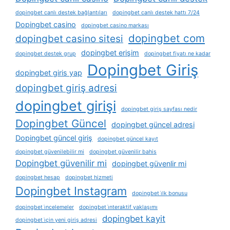
dopingbet canlı destek bağlantıları
dopingbet canlı destek hattı 7/24
Dopingbet casino
dopingbet casino markası
dopingbet com
dopingbet casino sitesi
dopingbet erişim
dopingbet destek grup
dopingbet fiyatı ne kadar
Dopingbet Giriş
dopingbet giris yap
dopingbet giriş adresi
dopingbet girişi
dopingbet giriş sayfası nedir
Dopingbet Güncel
dopingbet güncel adresi
Dopingbet güncel giriş
dopingbet güncel kayıt
dopingbet güvenilebilir mi
dopingbet güvenilir bahis
Dopingbet güvenilir mi
dopingbet güvenlir mi
dopingbet hesap
dopingbet hizmeti
Dopingbet Instagram
dopingbet i̇lk bonusu
dopingbet i̇ncelemeler
dopingbet i̇nteraktif yaklaşımı
dopingbet kayit
dopingbet i̇çin yeni giriş adresi