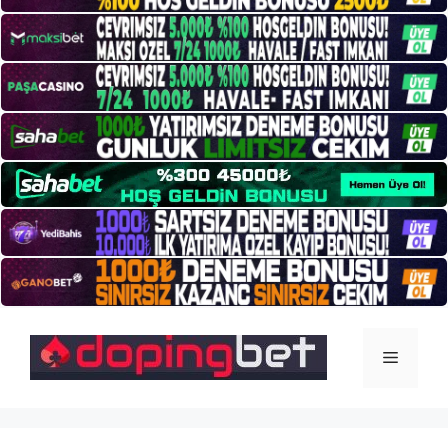
İçeriğe
atla
Menü