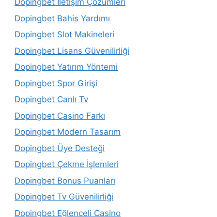
Dopingbet İletişim Çözümleri
Dopingbet Bahis Yardımı
Dopingbet Slot Makineleri
Dopingbet Lisans Güvenilirliği
Dopingbet Yatırım Yöntemi
Dopingbet Spor Girişi
Dopingbet Canlı Tv
Dopingbet Casino Farkı
Dopingbet Modern Tasarım
Dopingbet Üye Desteği
Dopingbet Çekme İşlemleri
Dopingbet Bonus Puanları
Dopingbet Tv Güvenilirliği
Dopingbet Eğlenceli Casino