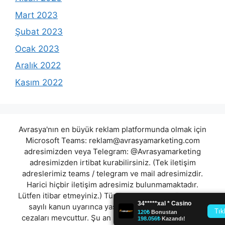
Mart 2023
Şubat 2023
Ocak 2023
Aralık 2022
Kasım 2022
Avrasya'nın en büyük reklam platformunda olmak için
Microsoft Teams:
reklam@avrasyamarketing.com
adresimizden veya Telegram: @Avrasyamarketing
adresimizden irtibat kurabilirsiniz. (Tek iletişim
adreslerimiz teams / telegram ve mail adresimizdir.
Harici hiçbir iletişim adresimiz bulunmamaktadır.
Lütfen itibar etmeyiniz.) Türkiye yasalarına göre 7258
sayılı kanun uyarınca yasa dışı bahis oynamanın
cezaları mevcuttur. Şu an bulunduğunuz site hiç bir