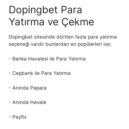
Dopingbet Para
Yatırma ve Çekme
Dopingbet sitesinde dörtten fazla para yatırma
seçeneği vardır bunlardan en popülerleri ise;
- Banka Havalesi ile Para Yatırma
- Cepbank ile Para Yatırma
- Anında Papara
- Anında Havale
- Payfix