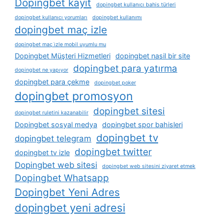
Dopingbet kayıt
dopingbet kullanıcı bahis türleri
dopingbet kullanıcı yorumları
dopingbet kullanımı
dopingbet maç izle
dopingbet maç i̇zle mobil uyumlu mu
Dopingbet Müşteri Hizmetleri
dopingbet nasil bir site
dopingbet para yatırma
dopingbet ne yapıyor
dopingbet para çekme
dopingbet poker
dopingbet promosyon
dopingbet sitesi
dopingbet ruletini kazanabilir
Dopingbet sosyal medya
dopingbet spor bahisleri
dopingbet tv
dopingbet telegram
dopingbet twitter
dopingbet tv izle
Dopingbet web sitesi
dopingbet web sitesini ziyaret etmek
Dopingbet Whatsapp
Dopingbet Yeni Adres
dopingbet yeni adresi