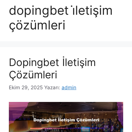
dopingbet i̇letişim
çözümleri
Dopingbet İletişim
Çözümleri
Ekim 29, 2025
Yazarı:
admin