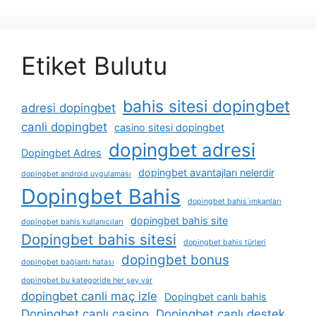
Etiket Bulutu
bahis sitesi dopingbet
adresi dopingbet
canli dopingbet
casino sitesi dopingbet
dopingbet adresi
Dopingbet Adres
dopingbet avantajları nelerdir
dopingbet android uygulaması
Dopingbet Bahis
dopingbet bahis i̇mkanları
dopingbet bahis site
dopingbet bahis kullanıcıları
Dopingbet bahis sitesi
dopingbet bahis türleri
dopingbet bonus
dopingbet bağlantı hatası
dopingbet bu kategoride her şey var
dopingbet canli maç izle
Dopingbet canlı bahis
Dopingbet canlı casino
Dopingbet canlı destek