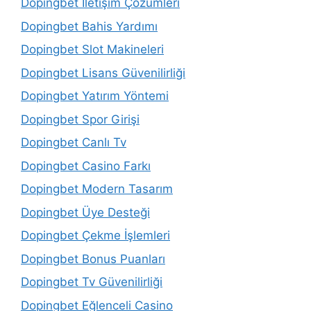
Dopingbet İletişim Çözümleri
Dopingbet Bahis Yardımı
Dopingbet Slot Makineleri
Dopingbet Lisans Güvenilirliği
Dopingbet Yatırım Yöntemi
Dopingbet Spor Girişi
Dopingbet Canlı Tv
Dopingbet Casino Farkı
Dopingbet Modern Tasarım
Dopingbet Üye Desteği
Dopingbet Çekme İşlemleri
Dopingbet Bonus Puanları
Dopingbet Tv Güvenilirliği
Dopingbet Eğlenceli Casino