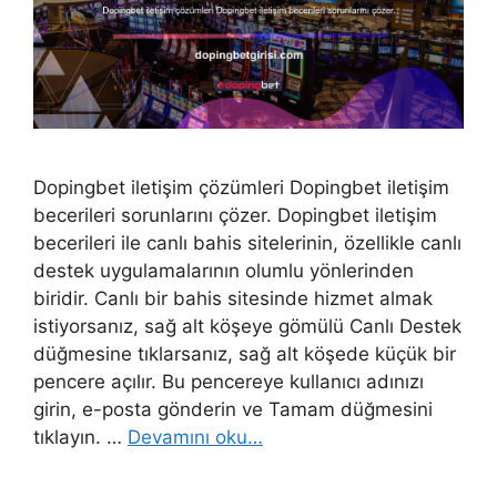
Dopingbet iletişim çözümleri Dopingbet iletişim
becerileri sorunlarını çözer. Dopingbet iletişim
becerileri ile canlı bahis sitelerinin, özellikle canlı
destek uygulamalarının olumlu yönlerinden
biridir. Canlı bir bahis sitesinde hizmet almak
istiyorsanız, sağ alt köşeye gömülü Canlı Destek
düğmesine tıklarsanız, sağ alt köşede küçük bir
pencere açılır. Bu pencereye kullanıcı adınızı
girin, e-posta gönderin ve Tamam düğmesini
tıklayın. …
Devamını oku…