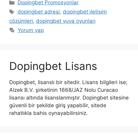
Kategoriler
Dopingbet Promosyonlar
Etiketler
dopingbet adresi
,
dopingbet i̇letişim
çözümleri
,
dopingbet yuva oyunları
Yorum yap
Dopingbet Lisans
Dopingbet, lisanslı bir sitedir. Lisans bilgileri ise;
Alzek B.V. şirketinin 1668/JAZ Nolu Curacao
lisansı altında lisanslanmıştır. Dopingbet sitesine
güvenli bir şekilde giriş yapabilir, sitede
rahatlıkla bahis oynayabilirsiniz.