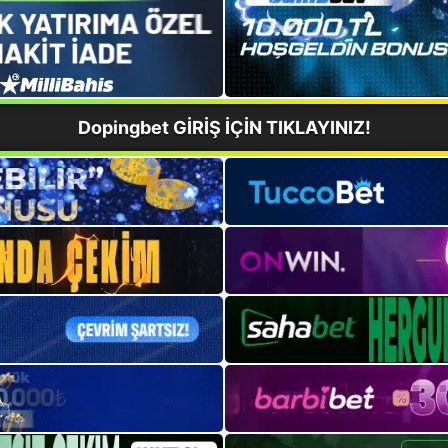
Dopingbet GİRİŞ İÇİN TIKLAYINIZ!