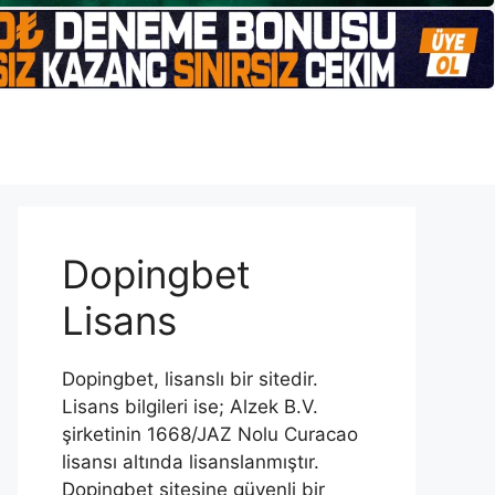
Dopingbet
Lisans
Dopingbet, lisanslı bir sitedir.
Lisans bilgileri ise; Alzek B.V.
şirketinin 1668/JAZ Nolu Curacao
lisansı altında lisanslanmıştır.
Dopingbet sitesine güvenli bir