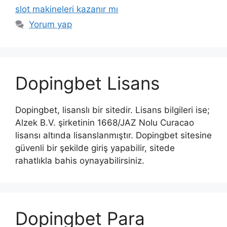
slot makineleri kazanır mı
Yorum yap
Dopingbet Lisans
Dopingbet, lisanslı bir sitedir. Lisans bilgileri ise;
Alzek B.V. şirketinin 1668/JAZ Nolu Curacao
lisansı altında lisanslanmıştır. Dopingbet sitesine
güvenli bir şekilde giriş yapabilir, sitede
rahatlıkla bahis oynayabilirsiniz.
Dopingbet Para