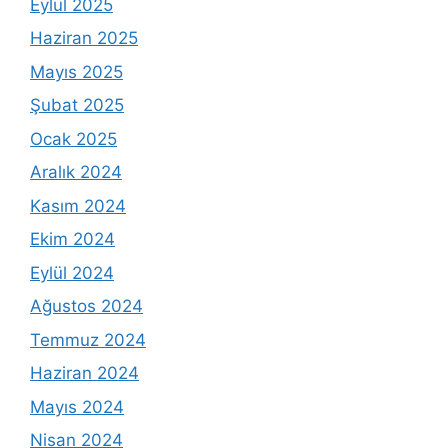
Eylül 2025
Haziran 2025
Mayıs 2025
Şubat 2025
Ocak 2025
Aralık 2024
Kasım 2024
Ekim 2024
Eylül 2024
Ağustos 2024
Temmuz 2024
Haziran 2024
Mayıs 2024
Nisan 2024