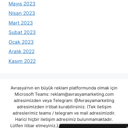
Mayıs 2023
Nisan 2023
Mart 2023
Şubat 2023
Ocak 2023
Aralık 2022
Kasım 2022
Avrasya'nın en büyük reklam platformunda olmak için
Microsoft Teams:
reklam@avrasyamarketing.com
adresimizden veya Telegram: @Avrasyamarketing
adresimizden irtibat kurabilirsiniz. (Tek iletişim
adreslerimiz teams / telegram ve mail adresimizdir.
Harici hiçbir iletişim adresimiz bulunmamaktadır.
Lütfen itibar etmeyiniz.) Türkiye yasalarına göre 7258