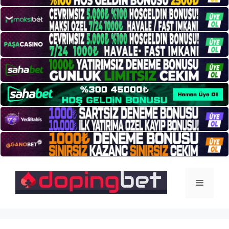
İçeriğe
atla
Menü