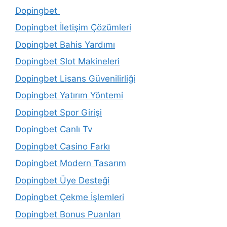
Dopingbet
Dopingbet İletişim Çözümleri
Dopingbet Bahis Yardımı
Dopingbet Slot Makineleri
Dopingbet Lisans Güvenilirliği
Dopingbet Yatırım Yöntemi
Dopingbet Spor Girişi
Dopingbet Canlı Tv
Dopingbet Casino Farkı
Dopingbet Modern Tasarım
Dopingbet Üye Desteği
Dopingbet Çekme İşlemleri
Dopingbet Bonus Puanları