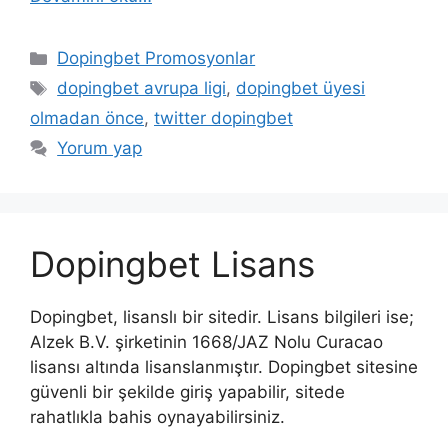
Kategoriler
Dopingbet Promosyonlar
Etiketler
dopingbet avrupa ligi
,
dopingbet üyesi
olmadan önce
,
twitter dopingbet
Yorum yap
Dopingbet Lisans
Dopingbet, lisanslı bir sitedir. Lisans bilgileri ise;
Alzek B.V. şirketinin 1668/JAZ Nolu Curacao
lisansı altında lisanslanmıştır. Dopingbet sitesine
güvenli bir şekilde giriş yapabilir, sitede
rahatlıkla bahis oynayabilirsiniz.