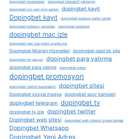
dopingbet i̇ncelemeler
dopingbet i̇nteraktif yaklaşımı
dopingbet kayit
dopingbet i̇çin yeni giriş adresi
Dopingbet kayıt
dopingbet kullanıcı bahis türleri
dopingbet kullanıcı yorumları
dopingbet kullanımı
dopingbet maç izle
dopingbet maç i̇zle mobil uyumlu mu
Dopingbet Müşteri Hizmetleri
dopingbet nasil bir site
dopingbet para yatırma
dopingbet ne yapıyor
dopingbet para çekme
dopingbet poker
dopingbet promosyon
dopingbet sitesi
dopingbet ruletini kazanabilir
Dopingbet sosyal medya
dopingbet spor bahisleri
dopingbet tv
dopingbet telegram
dopingbet twitter
dopingbet tv izle
Dopingbet web sitesi
dopingbet web sitesini ziyaret etmek
Dopingbet Whatsapp
Dopingbet Yeni Adres