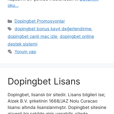
oku…
Kategoriler
Dopingbet Promosyonlar
Etiketler
dopingbet bonus kayıt değerlendirme
,
dopingbet canli maç izle
,
dopingbet online
destek sistemi
Yorum yap
Dopingbet Lisans
Dopingbet, lisanslı bir sitedir. Lisans bilgileri ise;
Alzek B.V. şirketinin 1668/JAZ Nolu Curacao
lisansı altında lisanslanmıştır. Dopingbet sitesine
güvenli bir şekilde giriş yapabilir, sitede