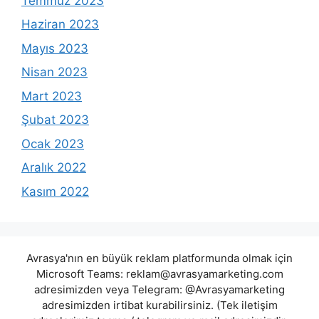
Temmuz 2023
Haziran 2023
Mayıs 2023
Nisan 2023
Mart 2023
Şubat 2023
Ocak 2023
Aralık 2022
Kasım 2022
Avrasya'nın en büyük reklam platformunda olmak için
Microsoft Teams:
reklam@avrasyamarketing.com
adresimizden veya Telegram: @Avrasyamarketing
adresimizden irtibat kurabilirsiniz. (Tek iletişim