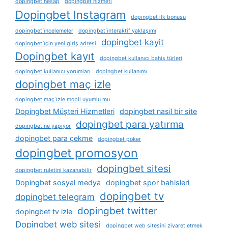
dopingbet hesap
dopingbet hizmeti
Dopingbet Instagram
dopingbet i̇lk bonusu
dopingbet i̇ncelemeler
dopingbet i̇nteraktif yaklaşımı
dopingbet kayit
dopingbet i̇çin yeni giriş adresi
Dopingbet kayıt
dopingbet kullanıcı bahis türleri
dopingbet kullanıcı yorumları
dopingbet kullanımı
dopingbet maç izle
dopingbet maç i̇zle mobil uyumlu mu
Dopingbet Müşteri Hizmetleri
dopingbet nasil bir site
dopingbet para yatırma
dopingbet ne yapıyor
dopingbet para çekme
dopingbet poker
dopingbet promosyon
dopingbet sitesi
dopingbet ruletini kazanabilir
Dopingbet sosyal medya
dopingbet spor bahisleri
dopingbet tv
dopingbet telegram
dopingbet twitter
dopingbet tv izle
Dopingbet web sitesi
dopingbet web sitesini ziyaret etmek