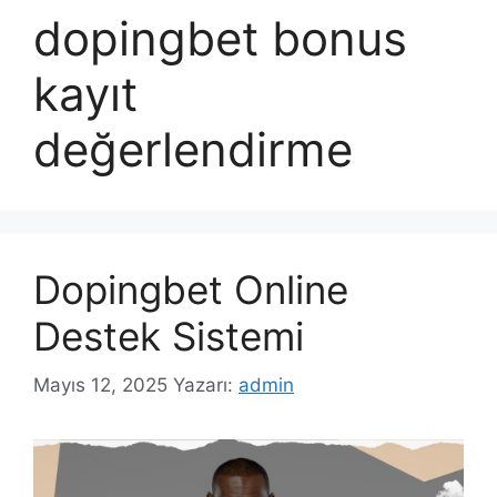
dopingbet bonus
kayıt
değerlendirme
Dopingbet Online
Destek Sistemi
Mayıs 12, 2025
Yazarı:
admin