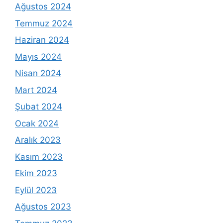
Ağustos 2024
Temmuz 2024
Haziran 2024
Mayıs 2024
Nisan 2024
Mart 2024
Şubat 2024
Ocak 2024
Aralık 2023
Kasım 2023
Ekim 2023
Eylül 2023
Ağustos 2023